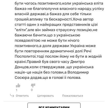
бути чогось позитивного,коли украiнська елiта
бажаэ не благополуччя власного народу,успiху
власнiй державi,а бажаэ для себе тiльки
грошей,впливу та бескарностi.Хоча автор
статтi один з найкращих представникiв цiэi
"елiти",але вiн займаэ страусячу позицiю,не
бажаючи бачити,що з украiнською
псевдоелiтою не може бути нiчого
позитивного,а доля держави Украiна може
бути повторенням драматичноi долi Речi
Посполитоi,тодi послом йому не бути в жоднiй
краiнi.Правий був свого часу Дмитро
Донцов,коли стверджував ,що украiнська
нацiя-це нацiя без голови,а Володимир
Сосюра додав,що в головi ii полова.
0
1
Ответить
Цитировать
Пожаловаться
ВСЕ КОММЕНТАРИИ