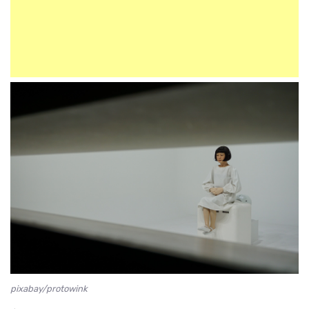
pixabay/protowink