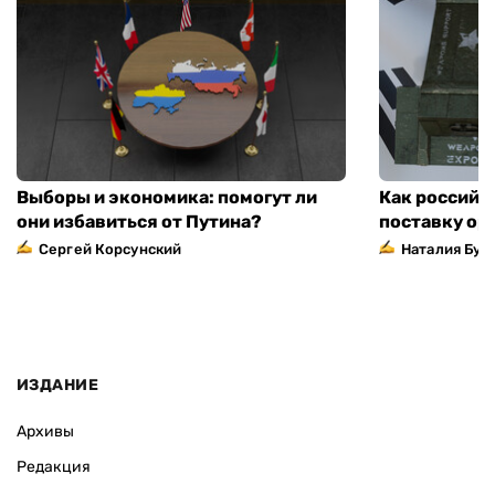
Выборы и экономика: помогут ли
Как российс
они избавиться от Путина?
поставку ор
Сергей Корсунский
Наталия Бут
ИЗДАНИЕ
Архивы
Редакция