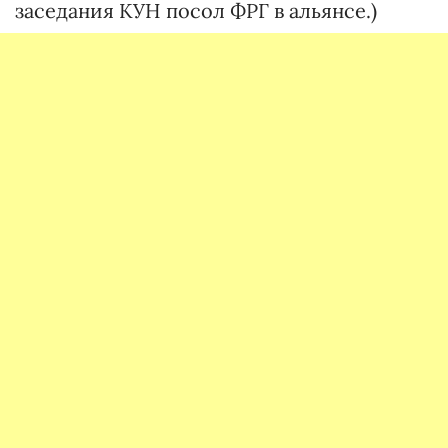
заседания КУН посол ФРГ в альянсе.)