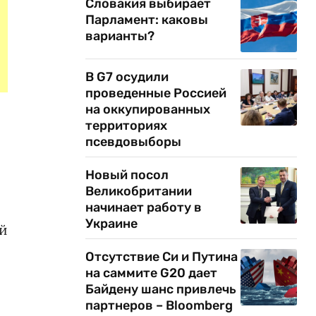
Словакия выбирает
Парламент: каковы
варианты?
В G7 осудили
проведенные Россией
на оккупированных
территориях
псевдовыборы
Новый посол
Великобритании
начинает работу в
Украине
ый
Отсутствие Си и Путина
на саммите G20 дает
Байдену шанс привлечь
партнеров – Bloomberg