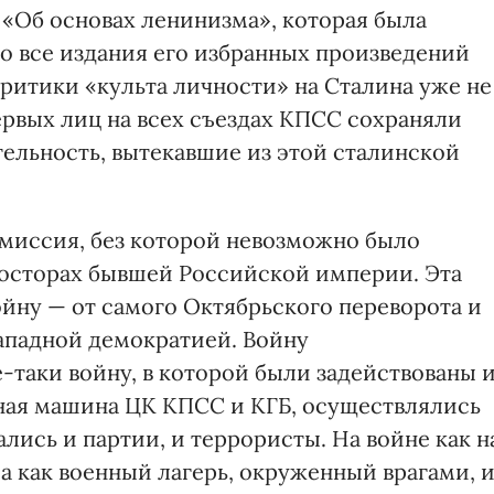
а «Об основах ленинизма», которая была
 во все издания его избранных произведений
ритики «культа личности» на Сталина уже не
ервых лиц на всех съездах КПСС сохраняли
тельность, вытекавшие из этой сталинской
миссия, без которой невозможно было
росторах бывшей Российской империи. Эта
ойну — от самого Октябрьского переворота и
ападной демократией. Войну
-таки войну, в которой были задействованы 
ная машина ЦК КПСС и КГБ, осуществлялись
ись и партии, и террористы. На войне как н
а как военный лагерь, окруженный врагами, 