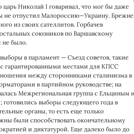
царь Николай I говаривал, что мог бы даже
 бы не отпустил Малороссию—Украину. Брежне
ного из своих сателлитов. Горбачев
и остальных союзников по Варшавскому
 не было.
выборы в парламент — Съезд советов, такие
, с гарантированными местами для КПСС
отношения между сторонниками сталинизма в
орматорами в партийном руководстве; на
валась Межрегиональная группа с Ельциным 
й; готовились выборы следующего года в
ельные органы, то есть еще только
жны были способствовать окончательному
кратией и диктатурой. Еще далеко было до