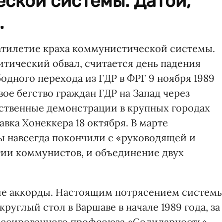
ской системы. Датой,
.
цатилетие краха коммунистической системы.
тический обвал, считается день падения
дного перехода из ГДР в ФРГ 9 ноября 1989
ое бегство граждан ГДР на Запад через
ственные демонстрации в крупных городах
вка Хонеккера 18 октября. В марте
ы навсегда покончили с «руководящей и
ии коммунистов, и объединение двух
ие аккорды. Настоящим потрясением систем
руглый стол в Варшаве в начале 1989 года, за
ессированного профсоюза «Солидарность»,