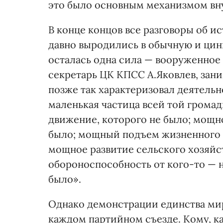
это было основным механизмом вн
В конце концов все разговоры об и
давно выродились в обычную и цин
осталась одна сила — вооруженное 
секретарь ЦК КПСС А.Яковлев, за
позже так характеризовал деятельн
маленькая частица всей той гром
движение, которого не было; мощн
было; мощный подъем жизненного у
мощное развитие сельского хозяйс
обороноспособность от кого-то — н
было».
Однако демонстрации единства ми
каждом партийном съезде. Кому, к