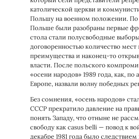
католической церкви и коммунисти
Польшу на военном положении. По
Польше были разобраны первые фр
стола стали полусвободные выбор
договоренностью количество мест 
преимущества и наконец-то откры
власти. После польского компроми
«осени народов» 1989 года, как, по 
Европе, назвали волну победных ре
Без сомнения, «осень народов» ста
СССР прекратило давление на прави
понять Западу, что отныне не рассм
свободу как casus belli — повод к 
декабре 1981 года было следствием