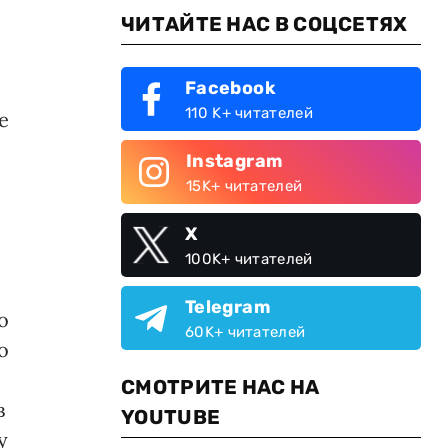
ЧИТАЙТЕ НАС В СОЦСЕТЯХ
Facebook
110 K+ читателей
е
Instagram
15K+ читателей
X
100K+ читателей
Telegram
о
60K+ читателей
о
СМОТРИТЕ НАС НА
в
YOUTUBE
у