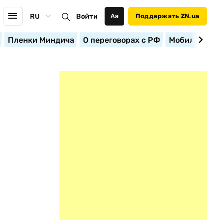
RU
Войти
Аа
Поддержать ZN.ua
Пленки Миндича
О переговорах с РФ
Мобилизация