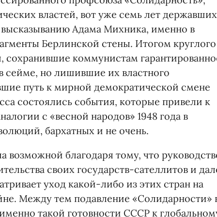
ческих властей, вот уже семь лет державших
 высказыванию Адама Михника, именно в
агменты Берлинской стены. Итогом круглого
ы, сохранившие коммунистам гарантированно
в сейме, но лишившие их властного
вшие путь к мирной демократической смене
сса состоялись события, которые привели к
аналогии с «весной народов» 1948 года в
волюций, бархатных и не очень.
ла возможной благодаря тому, что руководств
тельства своих государств-сателлитов и дал
атривает уход какой-либо из этих стран на
войне. Между тем подавление «Солидарности» 
 именно такой готовности СССР к глобальном