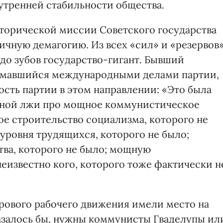
утренней стабильности общества.
сторической миссии Советского государства
ичную демагогию. Из всех «сил» и «резервов
до зубов государство-гигант. Бывший
нимавшийся международными делами партии,
ость партии в этом направлении: «Это была
адной лжи про мощное коммунистическое
ое строительство социализма, которого не
ровня трудящихся, которого не было;
тва, которого не было; мощную
еизвестно кого, которого тоже фактически н
рового рабочего движения имели место на
азалось бы, нужны коммунисты Гваделупы ил