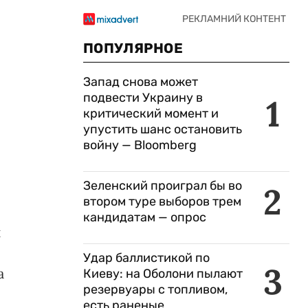
ПОПУЛЯРНОЕ
Запад снова может
подвести Украину в
1
критический момент и
упустить шанс остановить
войну — Bloomberg
Зеленский проиграл бы во
2
втором туре выборов трем
кандидатам — опрос
и
Удар баллистикой по
3
а
Киеву: на Оболони пылают
резервуары с топливом,
и
есть раненые