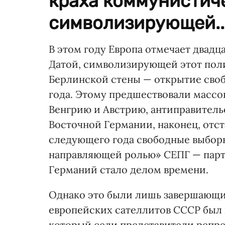
краха коммунистиче
символизирующей..
В этом году Европа отмечает двад
Датой, символизирующей этот поли
Берлинской стены — открытие свобо
года. Этому предшествовали массов
Венгрию и Австрию, антиправитель
Восточной Германии, наконец, отста
следующего года свободные выбор
направляющей ролью» СЕПГ — парт
Германий стало делом времени.
Однако это были лишь завершающ
европейских сателлитов СССР был к
который сели представители репр