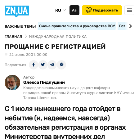
RU
Аа
Поддержать
Смена правительства и руководства ВСУ
Вступление
ВАЖНЫЕ ТЕМЫ
ГЛАВНАЯ
МЕЖДУНАРОДНАЯ ПОЛИТИКА
ПРОЩАНИЕ С РЕГИСТРАЦИЕЙ
22 июня, 2001, 00:00
Поделиться
Автор
Олекса Пидлуцкий
Кандидат экономических наук, доцент кафедры
периодической прессы Института журналистики КНУ имени
Тараса Шевченко.
С 1 июля нынешнего года отойдет в
небытие (и, надеемся, навсегда)
обязательная регистрация в органах
Министерства внутренних дел