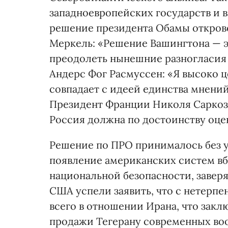
западноевропейских государств и 
решение президента Обамы открове
Меркель: «Решение Вашингтона — э
преодолеть нынешние разногласия
Андерс Фог Расмуссен: «Я высоко 
совпадает с идеей единства мнений
Президент Франции Николя Саркоз
Россия должна по достоинству оцен
Решение по ПРО принималось без у
появление американских систем вб
национальной безопасности, заверя
США успели заявить, что с нетерпе
всего в отношении Ирана, что закл
продажи Тегерану современных воо