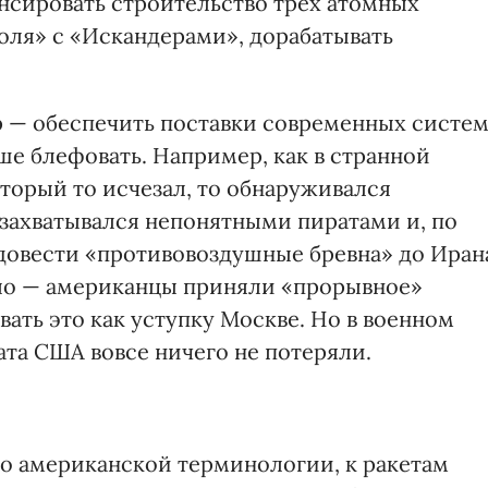
ансировать строительство трех атомных
оля» с «Искандерами», дорабатывать
р — обеспечить поставки современных систе
ше блефовать. Например, как в странной
оторый то исчезал, то обнаруживался
захватывался непонятными пиратами и, по
 довести «противовоздушные бревна» до Иран
пало — американцы приняли «прорывное»
ать это как уступку Москве. Но в военном
ата США вовсе ничего не потеряли.
По американской терминологии, к ракетам