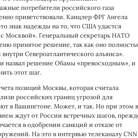
важные потребители российского газа
нно приветствовали. Канцлер ФРГ Ангела
то знак надежды на то, что США удастся
 с Москвой». Генеральный секретарь НАТО
ценю принятое решение, так как оно полность
 внутри Североатлантического альянса».
и назвал решение Обамы «превосходным», и
ить этот шаг.
чета позиций Москвы, которая считала
лизи российских границ угрозой для
ют в Вашингтоне. Может, и так. Но при этом 
нием ждут от России встречных шагов, прежд
ючается в одобрении санкций и отказе от
ружений. На это в интервью телеканалу CNN