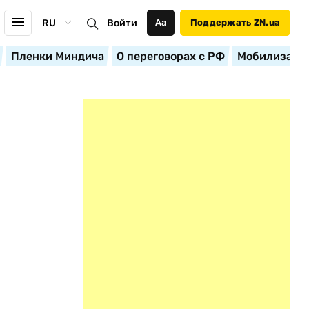
RU
Войти
Аа
Поддержать ZN.ua
Пленки Миндича
О переговорах с РФ
Мобилизация