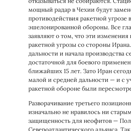
отказываться не собираются. Стац
мощный радар в Чехии будут заме
противодействия ракетной угрозе 
эшелонированной обороны. Все гл
заявляют о том, что эти изменения
ракетной угрозы со стороны Ирана.
дальности и начала производства 
достаточной для боевого применен
ближайших 15 лет. Зато Иран сегод
малой и средней дальности — и с 
ракетной обороне были пересмотр
Разворачивание третьего позицио
изначально не нравилось ни стары
защищенность для неофитов — Поль
Североатлантического альянса. Та