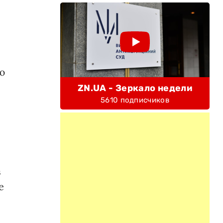
ю
ZN.UA - Зеркало недели
5610 подписчиков
в
е