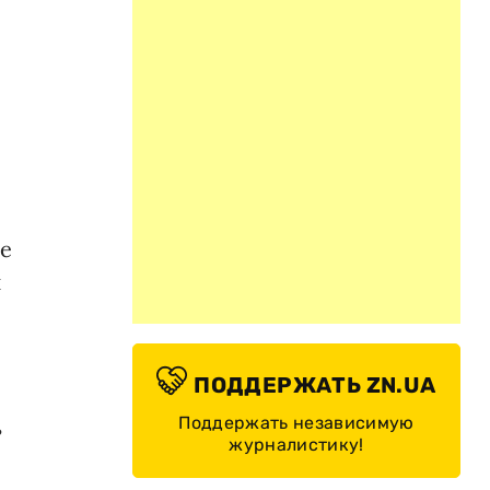
не
и
ПОДДЕРЖАТЬ ZN.UA
Поддержать независимую
ь
журналистику!