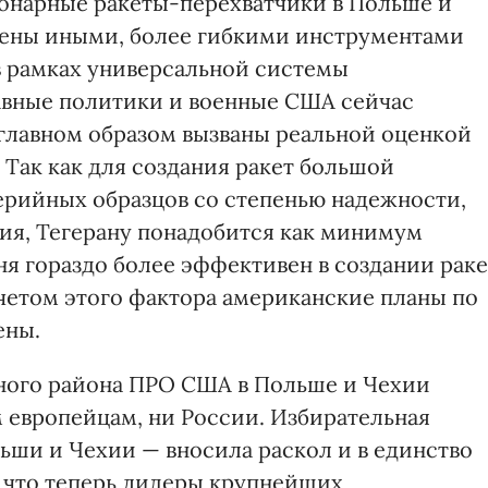
ионарные ракеты-перехватчики в Польше и
нены иными, более гибкими инструментами
в рамках универсальной системы
авные политики и военные США сейчас
 главном образом вызваны реальной оценкой
 Так как для создания ракет большой
серийных образцов со степенью надежности,
ия, Тегерану понадобится как минимум
ня гораздо более эффективен в создании раке
учетом этого фактора американские планы по
ены.
нного района ПРО США в Польше и Чехии
м европейцам, ни России. Избирательная
ши и Чехии — вносила раскол и в единство
к что теперь лидеры крупнейших