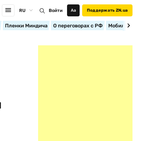
RU
Войти
Аа
Поддержать ZN.ua
Пленки Миндича
О переговорах с РФ
Мобилизация
л