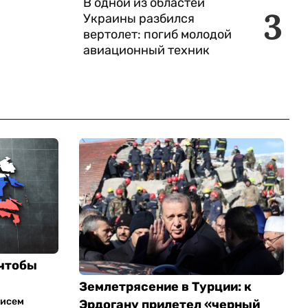
В одной из областей
3
Украины разбился
вертолет: погиб молодой
авиационный техник
 чтобы
Землетрясение в Турции: к
Гисем
Эрдогану прилетел «черный