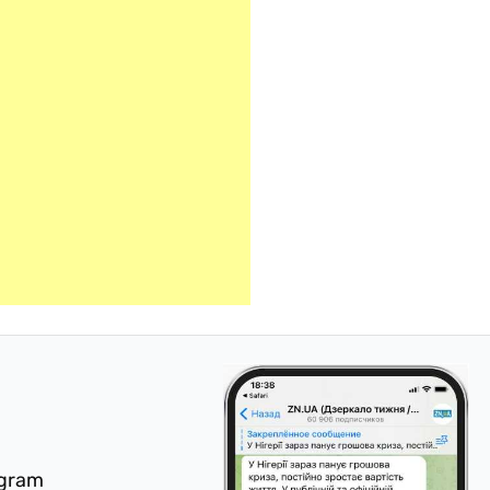
egram