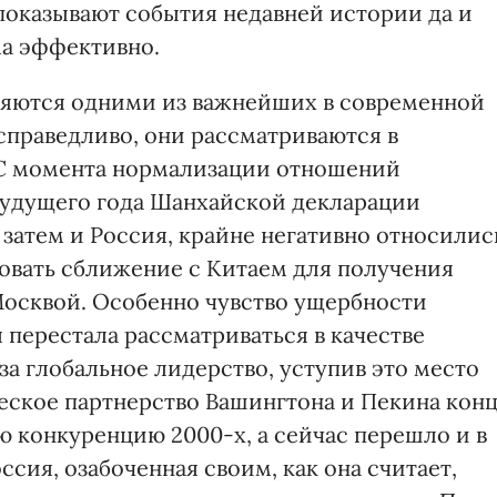
 показывают события недавней истории да и
ма эффективно.
яются одними из важнейших в современной
справедливо, они рассматриваются в
 С момента нормализации отношений
 будущего года Шанхайской декларации
а затем и Россия, крайне негативно относилис
овать сближение с Китаем для получения
Москвой. Особенно чувство ущербности
я перестала рассматриваться в качестве
за глобальное лидерство, уступив это место
ческое партнерство Вашингтона и Пекина кон
ю конкуренцию 2000-х, а сейчас перешло и в
сия, озабоченная своим, как она считает,