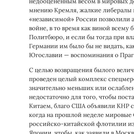
недооцененным весом в мировых дел
мнению Кремля, жалкие либералы 
«независимой» России позволили 
войне, в то время как виной всему
Политбюро, и если бы тогда при вла
Германии им было бы не видать, ка
Югославии — воспоминания о Праг
С целью возвращения былого велич
проведен целый комплекс спецмер
значительно меньших или ослаблен
недостаточно для того, чтобы пост
Китаем, благо США объявили КНР с
когда на прошлой неделе мировые
российско-китайской флотилии из
Японии, чтобы, как заявили в Москв