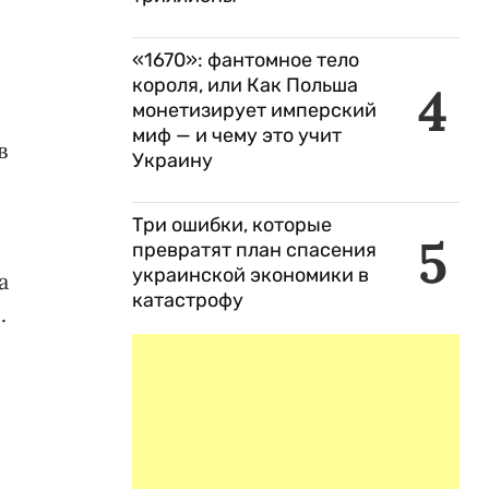
«1670»: фантомное тело
короля, или Как Польша
4
монетизирует имперский
миф — и чему это учит
в
Украину
Три ошибки, которые
5
превратят план спасения
украинской экономики в
а
катастрофу
.