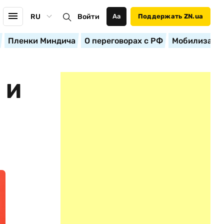
RU
Войти
Аа
Поддержать ZN.ua
Пленки Миндича
О переговорах с РФ
Мобилизация
 И