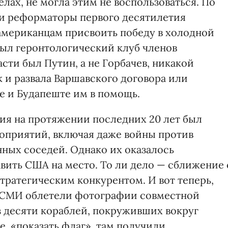
ах, не могла этим не воспользоваться. По
и реформаторы первого десятилетия
американцам присвоить победу в холодной
 был геронтологический клуб членов
сти был Путин, а не Горбачев, никакой
к и развала Варшавского договора или
е и Будапеште им в помощь.
ия на протяжении последних 20 лет был
оприятий, включая даже войны против
ных соседей. Однако их оказалось
авить США на место. То ли дело — сближение 
тратегическим конкурентом. И вот теперь,
 СМИ облетели фотографии совместной
 десяти кораблей, покруживших вокруг
е, «показать флаг», там получили