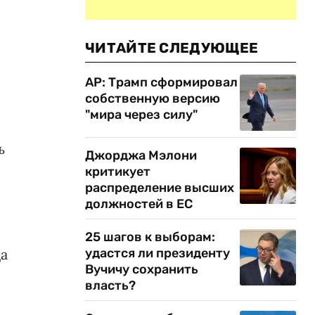
ЧИТАЙТЕ СЛЕДУЮЩЕЕ
AP: Трамп сформировал
собственную версию
"мира через силу"
ь
Джорджа Мэлони
критикует
распределение высших
должностей в ЕС
25 шагов к выборам:
ца
удастся ли президенту
Вучичу сохранить
власть?