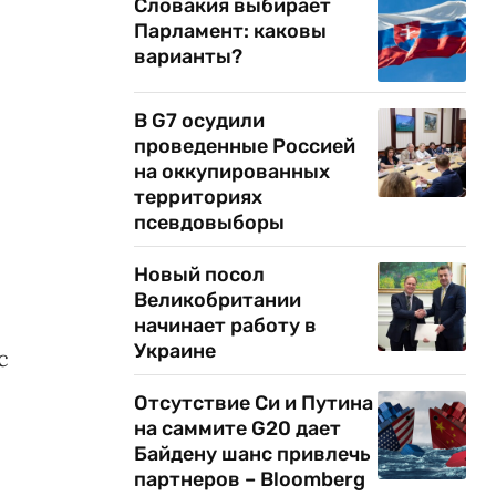
Словакия выбирает
Парламент: каковы
варианты?
В G7 осудили
проведенные Россией
на оккупированных
территориях
псевдовыборы
Новый посол
Великобритании
начинает работу в
Украине
с
Отсутствие Си и Путина
на саммите G20 дает
Байдену шанс привлечь
партнеров – Bloomberg