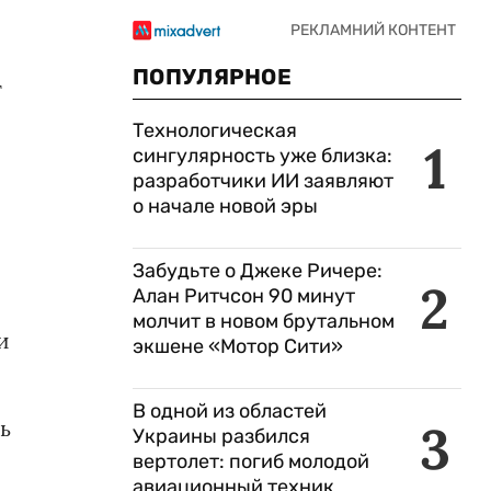
ПОПУЛЯРНОЕ
т
Технологическая
1
сингулярность уже близка:
разработчики ИИ заявляют
о начале новой эры
Забудьте о Джеке Ричере:
2
Алан Ритчсон 90 минут
молчит в новом брутальном
и
экшене «Мотор Сити»
В одной из областей
ь
3
Украины разбился
вертолет: погиб молодой
авиационный техник