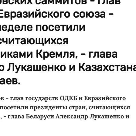
вских саммитов - глав
Евразийского союза -
неделе посетили
 считающихся
ками Кремля, - глава
р Лукашенко и Казахстан
аев.
 - глав государств ОДКБ и Евразийского
 посетили президенты стран, считающихся
- глава Беларуси Александр Лукашенко и