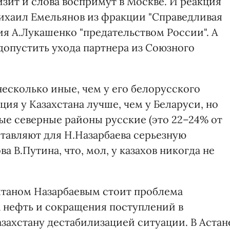
изит и слова воспримут в Москве. И реакция
ихаил Емельянов из фракции "Справедливая
вия А.Лукашенко "предательством России". А
допустить ухода партнера из Союзного
есколько иные, чем у его белорусского
ция у Казахстана лучше, чем у Беларуси, но
е северные районы русские (это 22–24% от
ставляют для Н.Назарбаева серьезную
а В.Путина, что, мол, у казахов никогда не
лтаном Назарбаевым стоит проблема
а нефть и сокращения поступлений в
азахстану дестабилизацией ситуации. В Астан