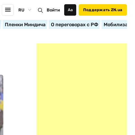
RU
Войти
Аа
Поддержать ZN.ua
Пленки Миндича
О переговорах с РФ
Мобилизация