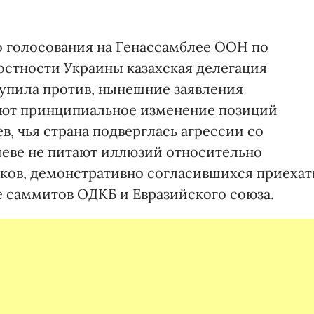
го голосования на Генассамблее ООН по
стности Украины казахская делегация
тупила против, нынешние заявления
чают принципиальное изменение позиций
в, чья страна подверглась агрессии со
Киеве не питают иллюзий относительно
ков, демонстративно согласившихся приехат
е саммитов ОДКБ и Евразийского союза.