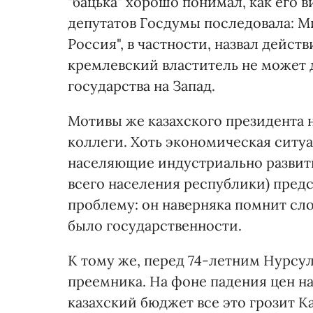
"бацька" хорошо понимал, как его в
депутатов Госдумы последовала: М
Россия", в частности, назвал дейст
кремлевский властитель не может 
государства на Запад.
Мотивы же казахского президента н
коллеги. Хоть экономическая ситуа
населяющие индустриально развиты
всего населения республики) пред
проблему: он наверняка помнит слов
было государственности.
К тому же, перед 74-летним Нурсу
преемника. На фоне падения цен н
казахский бюджет все это грозит К