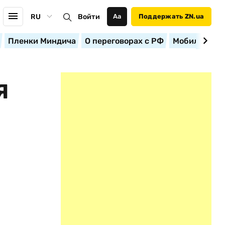
RU
Войти
Аа
Поддержать ZN.ua
Пленки Миндича
О переговорах с РФ
Мобилизация
Я