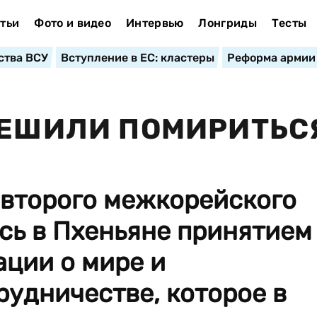
тьи
Фото и видео
Интервью
Лонгриды
Тесты
ства ВСУ
Вступление в ЕС: кластеры
Реформа армии
РЕШИЛИ ПОМИРИТЬС
 второго межкорейского
сь в Пхеньяне принятием
ции о мире и
удничестве, которое в