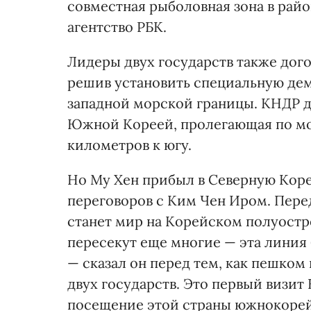
совместная рыболовная зона в рай
агентство РБК.
Лидеры двух государств также дог
решив установить специальную де
западной морской границы. КНДР до
Южной Кореей, пролегающая по мо
километров к югу.
Но Му Хен прибыл в Северную Коре
переговоров с Ким Чен Иром. Перед
станет мир на Корейском полуостро
пересекут еще многие — эта линия 
— сказал он перед тем, как пешком
двух государств. Это первый визит
посещение этой страны южнокорей