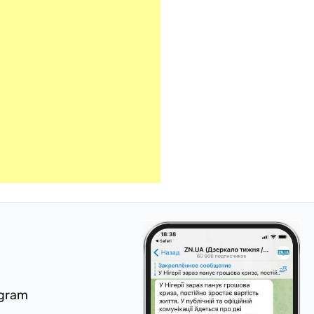
egram