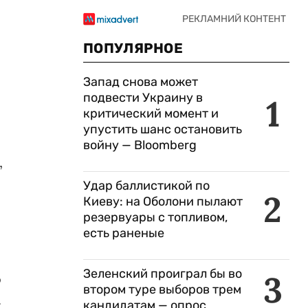
ПОПУЛЯРНОЕ
Запад снова может
подвести Украину в
1
критический момент и
упустить шанс остановить
войну — Bloomberg
,
Удар баллистикой по
2
Киеву: на Оболони пылают
резервуары с топливом,
есть раненые
Зеленский проиграл бы во
3
о
втором туре выборов трем
.
кандидатам — опрос