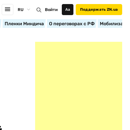
RU
Войти
Аа
Поддержать ZN.ua
Пленки Миндича
О переговорах с РФ
Мобилизация