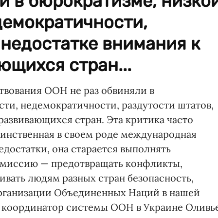
и в бюрократизме, низко
демократичности,
 недостатке внимания к
щихся стран...
вования ООН не раз обвиняли в
ти, недемократичности, раздутости штатов,
развивающихся стран. Эта критика часто
инственная в своем роде международная
едостатки, она старается выполнять
 миссию — предотвращать конфликты,
ивать людям разных стран безопасность,
Организации Объединенных Наций в нашей
л координатор системы ООН в Украине Оливь