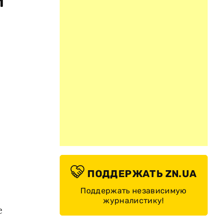
й
ПОДДЕРЖАТЬ ZN.UA
Поддержать независимую
журналистику!
е