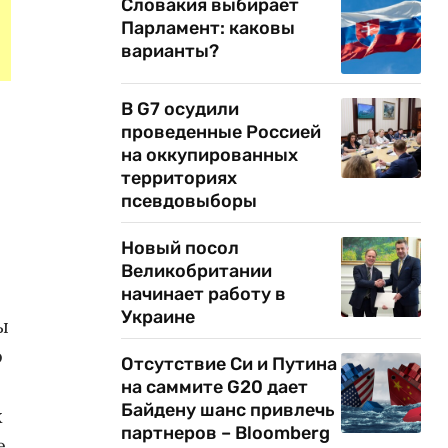
Словакия выбирает
Парламент: каковы
варианты?
В G7 осудили
проведенные Россией
на оккупированных
территориях
псевдовыборы
Новый посол
Великобритании
начинает работу в
Украине
ы
о
Отсутствие Си и Путина
на саммите G20 дает
Байдену шанс привлечь
х
партнеров – Bloomberg
е