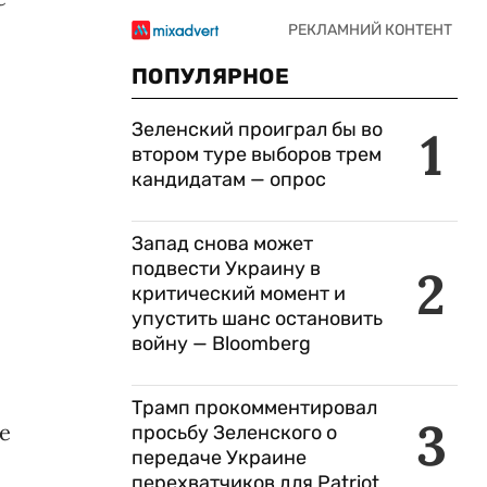
ПОПУЛЯРНОЕ
Зеленский проиграл бы во
1
втором туре выборов трем
кандидатам — опрос
Запад снова может
подвести Украину в
2
критический момент и
упустить шанс остановить
войну — Bloomberg
Трамп прокомментировал
3
е
просьбу Зеленского о
передаче Украине
перехватчиков для Patriot