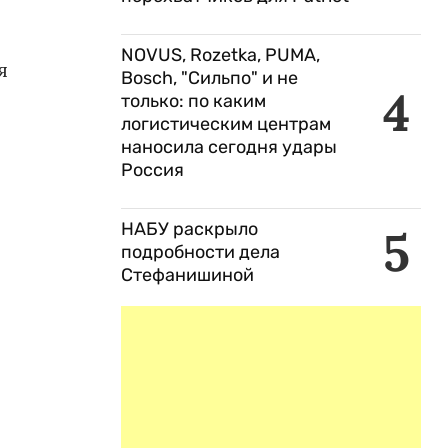
о
NOVUS, Rozetka, PUMA,
я
Bosch, "Сильпо" и не
4
только: по каким
логистическим центрам
наносила сегодня удары
Россия
НАБУ раскрыло
5
подробности дела
Стефанишиной