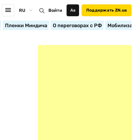
RU
Войти
Аа
Поддержать ZN.ua
Пленки Миндича
О переговорах с РФ
Мобилизация