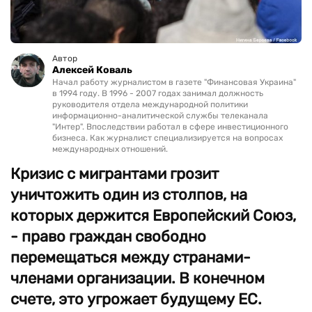
Автор
Алексей Коваль
Начал работу журналистом в газете "Финансовая Украина"
в 1994 году. В 1996 - 2007 годах занимал должность
руководителя отдела международной политики
информационно-аналитической службы телеканала
"Интер". Впоследствии работал в сфере инвестиционного
бизнеса. Как журналист специализируется на вопросах
международных отношений.
Кризис с мигрантами грозит
уничтожить один из столпов, на
которых держится Европейский Союз,
- право граждан свободно
перемещаться между странами-
членами организации. В конечном
счете, это угрожает будущему ЕС.