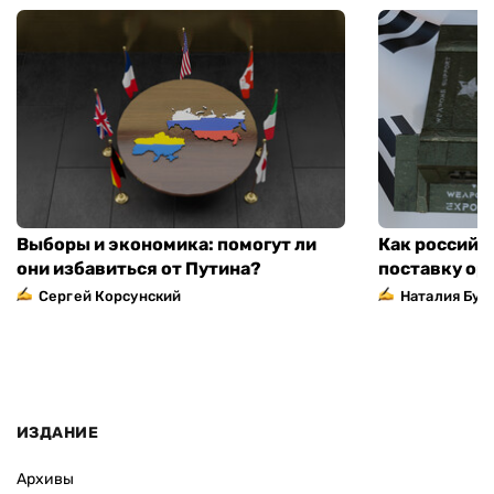
Выборы и экономика: помогут ли
Как российс
они избавиться от Путина?
поставку ор
Сергей Корсунский
Наталия Бут
ИЗДАНИЕ
Архивы