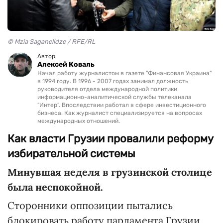
© Mzia Saganelidze / RFE/RL
Автор
Алексей Коваль
Начал работу журналистом в газете "Финансовая Украина"
в 1994 году. В 1996 - 2007 годах занимал должность
руководителя отдела международной политики
информационно-аналитической службы телеканала
"Интер". Впоследствии работал в сфере инвестиционного
бизнеса. Как журналист специализируется на вопросах
международных отношений.
Как власти Грузии провалили реформу
избирательной системы
Минувшая неделя в грузинской столице
была неспокойной.
Сторонники оппозиции пытались
блокировать работу парламента Грузии