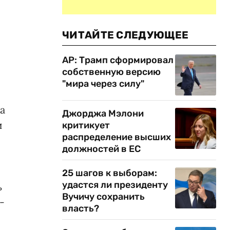
ЧИТАЙТЕ СЛЕДУЮЩЕЕ
AP: Трамп сформировал
собственную версию
"мира через силу"
а
Джорджа Мэлони
и
критикует
распределение высших
должностей в ЕС
25 шагов к выборам:
удастся ли президенту
ь
Вучичу сохранить
-
власть?