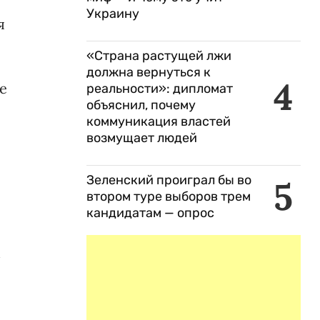
Украину
я
«Страна растущей лжи
должна вернуться к
4
е
реальности»: дипломат
объяснил, почему
коммуникация властей
возмущает людей
Зеленский проиграл бы во
5
втором туре выборов трем
кандидатам — опрос
м