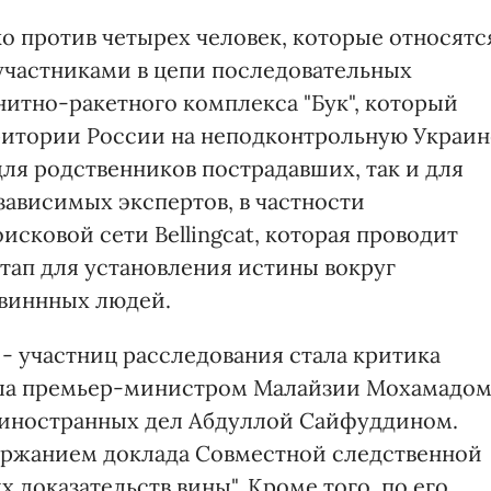
о против четырех человек, которые относятс
участниками в цепи последовательных
итно-ракетного комплекса "Бук", который
ритории России на неподконтрольную Украин
ля родственников пострадавших, так и для
ависимых экспертов, в частности
сковой сети Bellingcat, которая проводит
этап для установления истины вокруг
евиннных людей.
- участниц расследования стала критика
ала премьер-министром Малайзии Мохамадо
 иностранных дел Абдуллой Сайфуддином.
держанием доклада Совместной следственной
 доказательств вины". Кроме того, по его