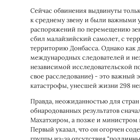
Сейчас обвинения выдвинуты тольк
к среднему звену и были важными 
распоряжений по перемещению зен
сбил малайзийский самолет, с тер
территорию Донбасса. Однако как д
международных следователей и нез
независимой исследовательской пои
свое расследование) - это важный 
катастрофы, унесшей жизни 298 н
Правда, неожиданностью для стран 
обнародованных результатов снач
Махатхиром, а позже и министром
Первый указал, что он огорчен со
группы из-за отсутствия "подлинных