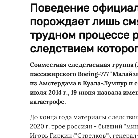
Поведение официал
порождает лишь смя
трудном процессе 
следствием которог
Совместная следственная группа (
пассажирского Boeing-777 "Малай
из Амстердама в Куала-Лумпур и 
июля 2014 г., 19 июня назвала име
катастрофе.
До конца года материалы следствия
2020 г. трое россиян - бывший "м
Игорь Гиркин ("Стрелков"), генера