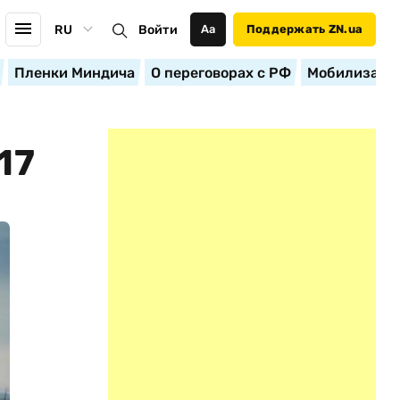
RU
Войти
Аа
Поддержать ZN.ua
Пленки Миндича
О переговорах с РФ
Мобилизация
17