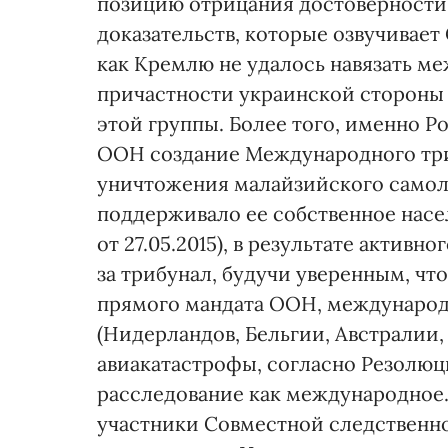
позицию отрицания достоверности 
доказательств, которые озвучивает
как Кремлю не удалось навязать 
причастности украинской стороны 
этой группы. Более того, именно Р
ООН создание Международного три
уничтожения малайзийского самоле
поддерживало ее собственное насе
от 27.05.2015), в результате акти
за трибунал, будучи уверенным, чт
прямого мандата ООН, международн
(Нидерландов, Бельгии, Австралии,
авиакатастрофы, согласно Резолюц
расследование как международное.
участники Совместной следственно