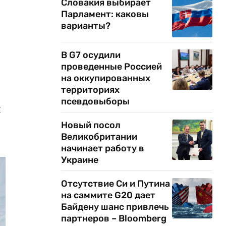
Словакия выбирает
Парламент: каковы
варианты?
В G7 осудили
проведенные Россией
на оккупированных
территориях
псевдовыборы
я
Новый посол
Великобритании
начинает работу в
Украине
Отсутствие Си и Путина
на саммите G20 дает
Байдену шанс привлечь
партнеров – Bloomberg