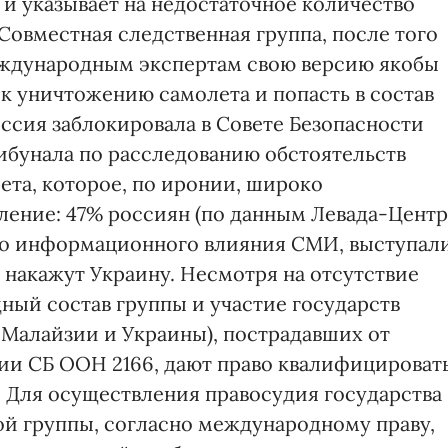
и указывает на недостаточное количество
 Совместная следственная группа, после того
международным экспертам свою версию якобы
к уничтожению самолета и попасть в состав
оссия заблокировала в Совете Безопасности
бунала по расследованию обстоятельств
та, которое, по иронии, широко
ление: 47% россиян (по данным Левада-Центр
вного информационного влияния СМИ, выступал
о накажут Украину. Несмотря на отсутствие
ый состав группы и участие государств
 Малайзии и Украины), пострадавших от
ии СБ ООН 2166, дают право квалифицироват
 Для осуществления правосудия государства 
й группы, согласно международному праву,