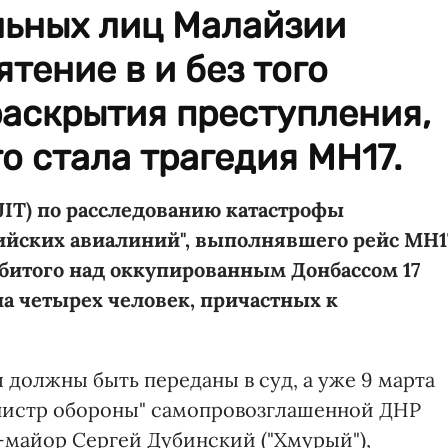
ьных лиц Малайзии
тение в и без того
раскрытия преступления,
о стала трагедия МН17.
JIT) по расследованию катастрофы
зийских авиалиний", выполнявшего рейс МН1
сбитого над оккупированным Донбассом 17
на четырех человек, причастных к
 должны быть переданы в суд, а уже 9 марта
инистр обороны" самопровозглашенной ДНР
л-майор Сергей Дубинский ("Хмурый"),