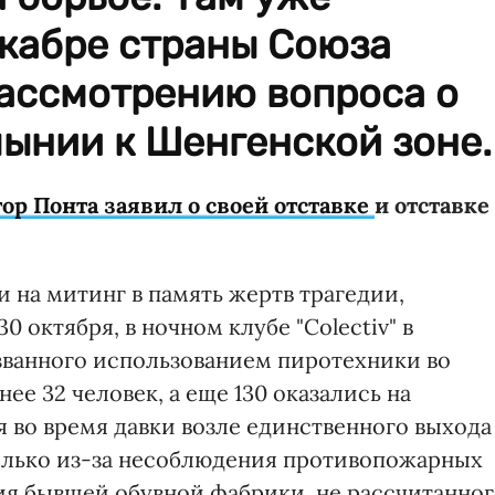
екабре страны Союза
рассмотрению вопроса о
ынии к Шенгенской зоне.
ор Понта заявил о своей отставке
и отставке
 на митинг в память жертв трагедии,
 октября, в ночном клубе "Colectiv" в
ызванного использованием пиротехники во
ее 32 человек, а еще 130 оказались на
 во время давки возле единственного выхода
только из-за несоблюдения противопожарных
я бывшей обувной фабрики, не рассчитанног