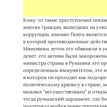
Кому-то такие преступления покаж
многих граждан, вышедших на ули
коррупции, именно Понта являетс
в которой противозаконные действ
Минувшим летом его обвинили в ук
денег, его активы были заморожен
министра страны в Румынии это пр
определенным иммунитетом, это не
в котором он проходит как подозр
политическому кризису в стране, к
называл "несущественным" и отказы
тогда румынский парламент, где б
поддержал возбуждение против пре