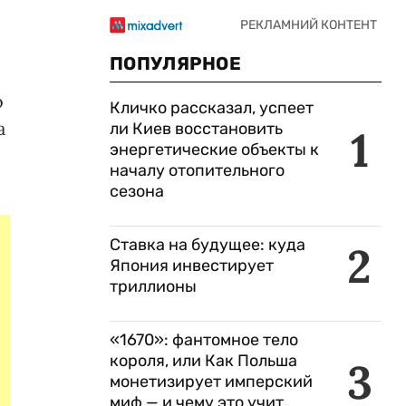
ПОПУЛЯРНОЕ
о
Кличко рассказал, успеет
а
ли Киев восстановить
1
энергетические объекты к
началу отопительного
сезона
Ставка на будущее: куда
2
Япония инвестирует
триллионы
«1670»: фантомное тело
короля, или Как Польша
3
монетизирует имперский
миф — и чему это учит