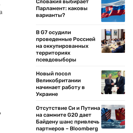
Словакия выбирает
м
Парламент: каковы
а
варианты?
В G7 осудили
проведенные Россией
на оккупированных
территориях
псевдовыборы
Новый посол
Великобритании
начинает работу в
Украине
Отсутствие Си и Путина
о
на саммите G20 дает
Байдену шанс привлечь
партнеров – Bloomberg