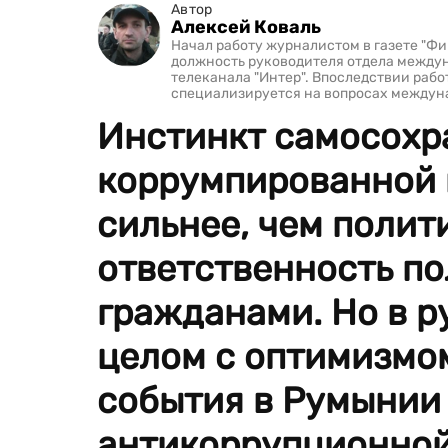
Автор
Алексей Коваль
Начал работу журналистом в газете "Фин
должность руководителя отдела межд
телеканала "Интер". Впоследствии рабо
специализируется на вопросах междун
Инстинкт самосохр
коррумпированной 
сильнее, чем полит
ответственность п
гражданами. Но в р
целом с оптимизмо
события в Румынии
антикоррупционной