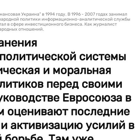
ансовая Украина" в 1994 году. В 1996 - 2007 годах занимал
ународной политики информационно-аналитической службы
тал в сфере инвестиционного бизнеса. Как журналист
ародных отношений.
анения
политической системы
ическая и моральная
олитиков перед своими
уководстве Евросоюза в
м оценивают последние
 и активизацию усилий в
 борьбе. Там уже