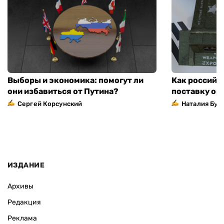
Выборы и экономика: помогут ли
Как российс
они избавиться от Путина?
поставку ор
Сергей Корсунский
Наталия Бут
ИЗДАНИЕ
Архивы
Редакция
Реклама