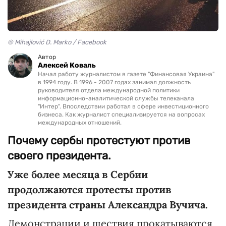
© Mihajlović D. Marko / Facebook
Автор
Алексей Коваль
Начал работу журналистом в газете "Финансовая Украина"
в 1994 году. В 1996 - 2007 годах занимал должность
руководителя отдела международной политики
информационно-аналитической службы телеканала
"Интер". Впоследствии работал в сфере инвестиционного
бизнеса. Как журналист специализируется на вопросах
международных отношений.
Почему сербы протестуют против
своего президента.
Уже более месяца в Сербии
продолжаются протесты против
президента страны Александра Вучича.
Демонстрации и шествия прокатываются