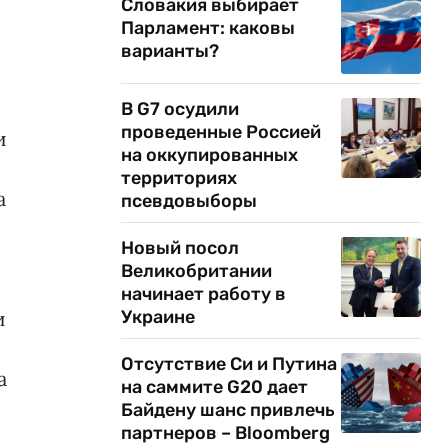
Словакия выбирает
Парламент: каковы
варианты?
В G7 осудили
проведенные Россией
и
на оккупированных
территориях
а
псевдовыборы
Новый посол
Великобритании
начинает работу в
и
Украине
Отсутствие Си и Путина
а
на саммите G20 дает
Байдену шанс привлечь
партнеров – Bloomberg