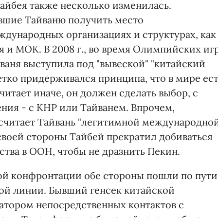
айбея также несколько изменилась.
вшие Тайваню получить место
ждународных организациях и структурах, как
я и МОК. В 2008 г., во время Олимпийских иг
ваня выступила под "вывеской" "китайский
етко придерживался принципа, что в мире ес
читает иначе, он должен сделать выбор, с
ния - с КНР или Тайванем. Впрочем,
 считает Тайвань "легитимной международно
 своей стороны Тайбей прекратил добиваться
ства в ООН, чтобы не дразнить Пекин.
й конфронтации обе стороны пошли по пути
ой линии. Бывший генсек китайской
атором непосредственных контактов с