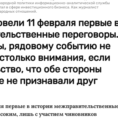
ународной политики информационно-аналитической службы
тал в сфере инвестиционного бизнеса. Как журналист
ародных отношений.
овели 11 февраля первые 
ельственные переговоры
бы, рядовому событию не
столько внимания, если
ство, что обе стороны
 не признавали друг
аля первые в истории межправительственны
ысоким, лишь с участием чиновников