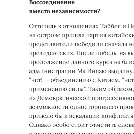
Воссоединение
вместо независимости?
Оттепель в отношениях Тайбея и Пе
на острове пришла партия китайск
представители победили сначала на
президентских. После победы на в
продолжение данного курса на бли
администрации Ма Инцзю выдвинул
"нет!" - объединению с Китаем, "нет
применению силы". Таким образом
из Демократической прогрессивной 
возможности одностороннего прово
привело бы к эскалации конфликта
Однако особо стоит отметить слова
отношений через пролив значение 