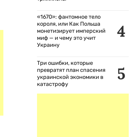
«1670»: фантомное тело
короля, или Как Польша
4
монетизирует имперский
миф — и чему это учит
Украину
Три ошибки, которые
5
превратят план спасения
украинской экономики в
катастрофу