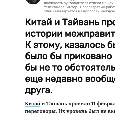
должность руководителя отдела межд
телеканала "Интер". Впоследствии рабо
специализируется на вопросах междун
Китай и Тайвань пр
истории межправит
К этому, казалось 
было бы приковано 
бы не то обстоятель
еще недавно вообще
друга.
Китай
и Тайвань провели 11 февр
переговоры. Их уровень был не в