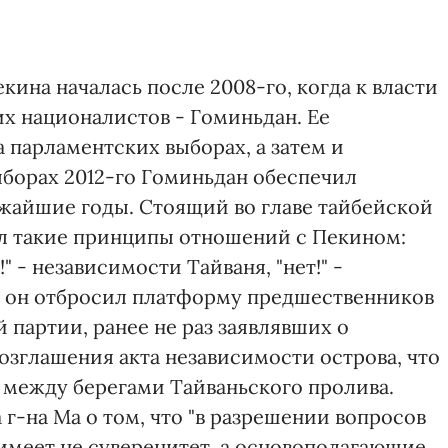
кина началась после 2008-го, когда к власти
их националистов - Гоминьдан. Ее
 парламентских выборах, а затем и
ыборах 2012-го Гоминьдан обеспечил
жайшие годы. Стоящий во главе тайбейской
 такие принципы отношений с Пекином:
!" - независимости Тайваня, "нет!" -
, он отбросил платформу предшественников
партии, ранее не раз заявлявших о
зглашения акта независимости острова, что
 между берегами Тайваньского пролива.
 г-на Ма о том, что "в разрешении вопросов
имеет не суверенитет, а основополагающие