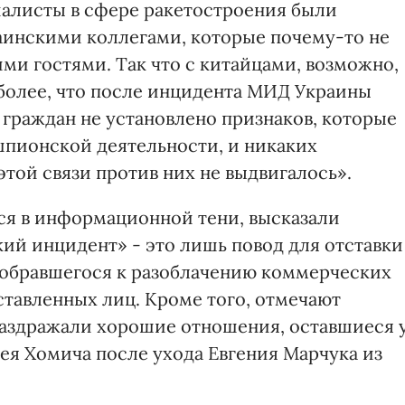
иалисты в сфере ракетостроения были
аинскими коллегами, которые почему-то не
ми гостями. Так что с китайцами, возможно,
более, что после инцидента МИД Украины
х граждан не установлено признаков, которые
шпионской деятельности, и никаких
той связи против них не выдвигалось».
ся в информационной тени, высказали
ий инцидент» - это лишь повод для отставки
добравшегося к разоблачению коммерческих
тавленных лиц. Кроме того, отмечают
раздражали хорошие отношения, оставшиеся 
я Хомича после ухода Евгения Марчука из