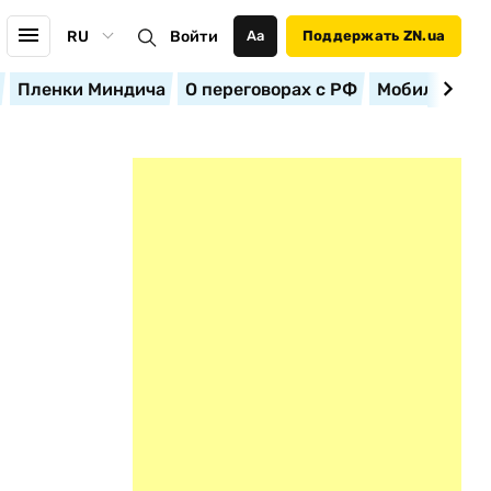
RU
Войти
Аа
Поддержать ZN.ua
Пленки Миндича
О переговорах с РФ
Мобилизация