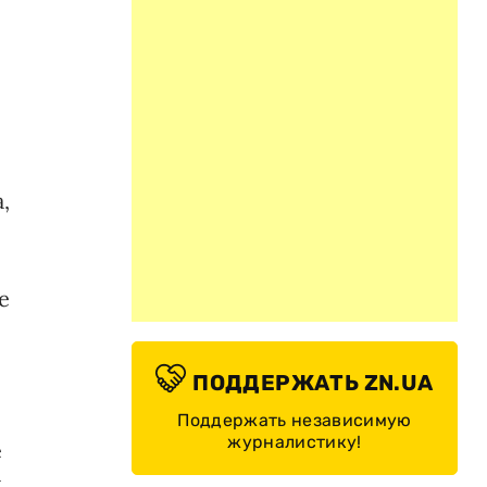
,
е
ПОДДЕРЖАТЬ ZN.UA
Поддержать независимую
журналистику!
е
,