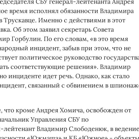
едседателя СБУ генерал-лейтенанта Андрея
ое время исполнял обязанности Владимира
в Трускавце. Именно с действиями в этот
вка. Об этом заявил секретарь Совета
р Горбулин. По его словам, «в это время
ародный инцидент, забыв при этом, что не
ствует политическое руководство государства
мать соответствующие решения». Владимир
но инциденте идет речь. Однако, как стало
инцидент, связанный с обвинением в шпионаж
 что кроме Андрея Хомича, освобожден от
начальник Управления СБУ по
л-лейтенант Владимир Слободенюк, в ведени
опасности «Южмаша» и КБ «Южное» - объекты