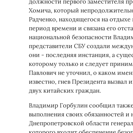
должности первого заместителя пр
Хомича, который непродолжительн
Радченко, находящегося на отдыхе 
период времени и связана его отста
национальной безопасности Владими
представители СБУ создали междун
они - последняя инстанция, а суще
которому только и следует прини
Павлович не уточнил, о каком имен
известно, гнев Президента вызвал 
двух китайских граждан.
Владимир Горбулин сообщил также,
выполнения своих обязанностей и 
Днепропетровской области генера
которого входит обеспечение без