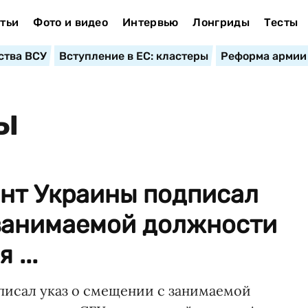
тьи
Фото и видео
Интервью
Лонгриды
Тесты
ства ВСУ
Вступление в ЕС: кластеры
Реформа армии
ЗЫ
ент Украины подписал
 занимаемой должности
 ...
писал указ о смещении с занимаемой