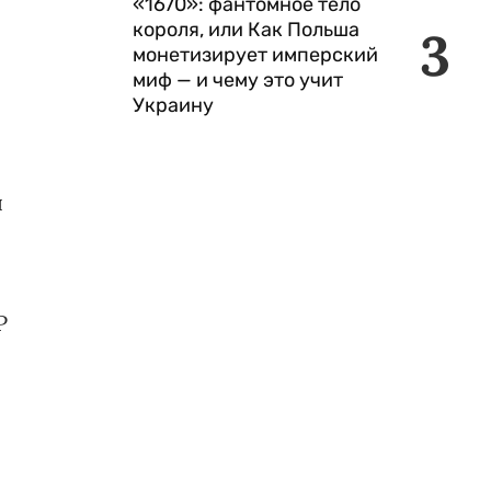
«1670»: фантомное тело
короля, или Как Польша
3
монетизирует имперский
миф — и чему это учит
Украину
я
Р