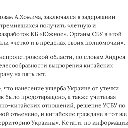
вам А.Хомича, заключался в задержании
стремившихся получить «летную и
азработок КБ «Южное». Органы СБУ в этой
али «четко и в пределах своих полномочий».
непропетровской области, по словам Андрея
целесообразности выдворения китайских
рану на пять лет.
е, что нанесение ущерба Украине от утечки
ж было предотвращено, а также учитывая
ино-китайских отношений, решение УСБУ по
ой отменено, и китайские граждане в тот же
территорию Украины». Кстати, по информаци