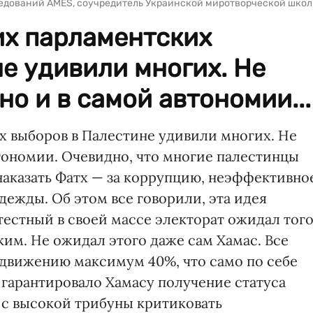
едований AMES, соучредитель Украинской миротворческой шко
их парламентских
е удивили многих. Не
но и в самой автономии...
х выборов в Палестине удивили многих. Не
втономии. Очевидно, что многие палестинцы
аказать Фатх — за коррупцию, неэффективно
дежды. Об этом все говорили, эта идея
тестный в своей массе электорат ожидал того
ким. Не ожидал этого даже сам Хамас. Все
движению максимум 40%, что само по себе
 гарантировало Хамасу получение статуса
 с высокой трибуны критиковать