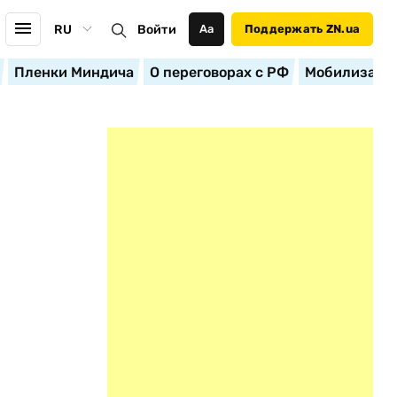
RU
Войти
Аа
Поддержать ZN.ua
Пленки Миндича
О переговорах с РФ
Мобилизация