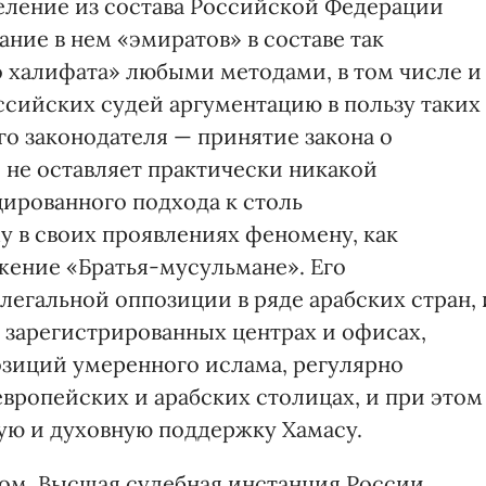
еление из состава Российской Федерации
ание в нем «эмиратов» в составе так
 халифата» любыми методами, в том числе и
ссийских судей аргументацию в пользу таких
го законодателя — принятие закона о
 не оставляет практически никакой
ированного подхода к столь
 в своих проявлениях феномену, как
жение «Братья-мусульмане». Его
 легальной оппозиции в ряде арабских стран, 
 зарегистрированных центрах и офисах,
озиций умеренного ислама, регулярно
вропейских и арабских столицах, и при этом
ую и духовную поддержку Хамасу.
том. Высшая судебная инстанция России