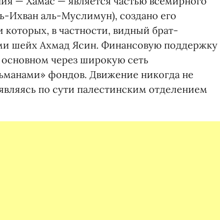
ия — Хамас — является частью всемирного
ь-Ихван аль-Муслимун), создано его
которых, в частности, видный брат-
ми шейх Ахмад Ясин. Финансовую поддержку
в основном через широкую сеть
манами» фондов. Движение никогда не
 являясь по сути палестинским отделением