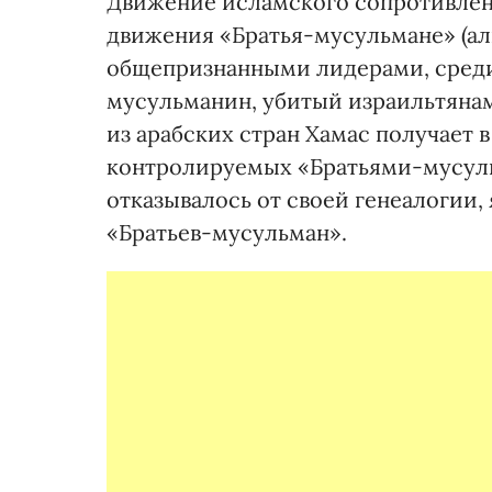
Движение исламского сопротивлен
движения «Братья-мусульмане» (ал
общепризнанными лидерами, среди 
мусульманин, убитый израильтяна
из арабских стран Хамас получает 
контролируемых «Братьями-мусуль
отказывалось от своей генеалогии,
«Братьев-мусульман».