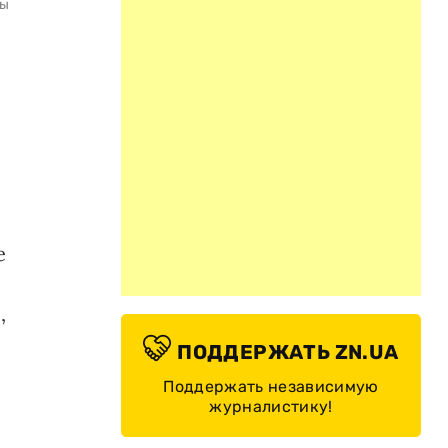
лы
е
,
ПОДДЕРЖАТЬ ZN.UA
Поддержать независимую
журналистику!