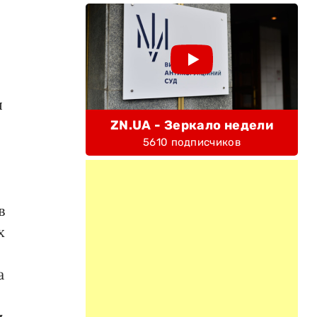
я
ZN.UA - Зеркало недели
5610 подписчиков
в
х
а
и