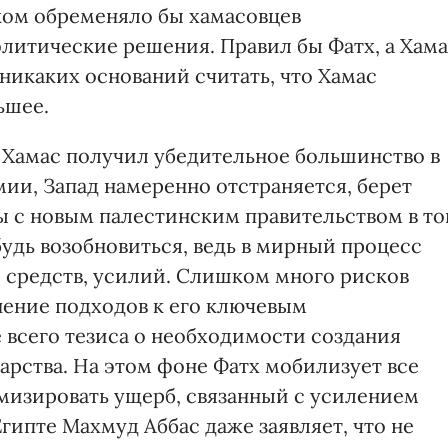
ком обременяло бы хамасовцев
олитические решения. Правил бы Фатх, а Хам
 никаких оснований считать, что Хамас
ьшее.
к Хамас получил убедительное большинство в
ии, Запад намеренно отстраняется, берет
ры с новым палестинским правительством в то
дь возобновиться, ведь в мирный процесс
 средств, усилий. Слишком много рисков
ение подходов к его ключевым
всего тезиса о необходимости создания
арства. На этом фоне Фатх мобилизует все
изировать ущерб, связанный с усилением
Египте Махмуд Аббас даже заявляет, что не