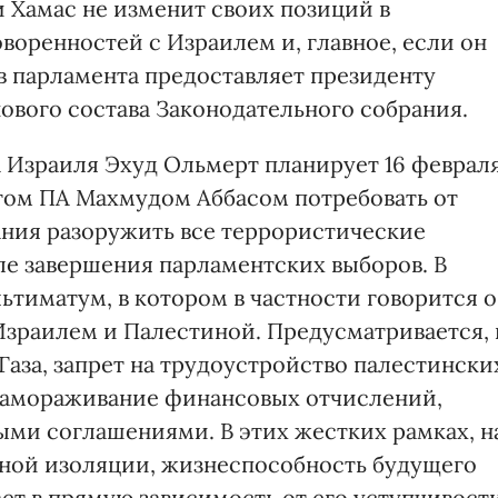
и Хамас не изменит своих позиций в
воренностей с Израилем и, главное, если он
в парламента предоставляет президенту
ового состава Законодательного собрания.
а Израиля Эхуд Ольмерт планирует 16 феврал
нтом ПА Махмудом Аббасом потребовать от
ния разоружить все террористические
ле завершения парламентских выборов. В
ьтиматум, в котором в частности говорится о
зраилем и Палестиной. Предусматривается, 
 Газа, запрет на трудоустройство палестински
 замораживание финансовых отчислений,
ми соглашениями. В этих жестких рамках, н
ной изоляции, жизнеспособность будущего
ет в прямую зависимость от его уступчивост