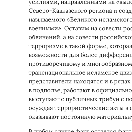
усилиями, направленными на «выд
Северо-Кавказского региона и созд
называемого «Великого исламского
военными». Оставим на совести ро
обвинений, а на совести российско
терроризме в такой форме, которая
возможности для более дифференц
противоречивому и многообразному
транснациональное исламское дви
представители находятся и в рядах
в подполье, работают в официально
выступают с публичных трибун с п
осуждая террористические акты в е
оказывают постоянную материальн
В любом случае факт остается фак