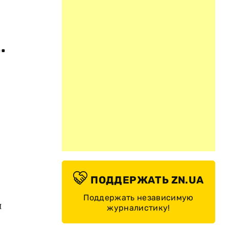
.
о
ПОДДЕРЖАТЬ ZN.UA
Поддержать независимую
и
журналистику!