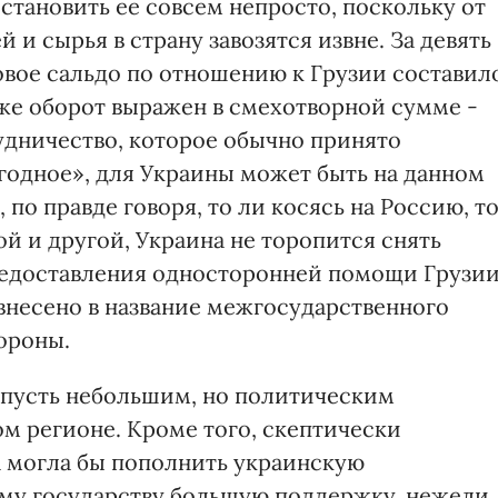
сстановить ее совсем непросто, поскольку от
 и сырья в страну завозятся извне. За девять
овое сальдо по отношению к Грузии составил
 же оборот выражен в смехотворной сумме -
удничество, которое обычно принято
одное», для Украины может быть на данном
 по правде говоря, то ли косясь на Россию, т
ой и другой, Украина не торопится снять
едоставления односторонней помощи Грузии
внесено в название межгосударственного
ороны.
ь пусть небольшим, но политическим
 регионе. Кроме того, скептически
а могла бы пополнить украинскую
ому государству большую поддержку, нежели