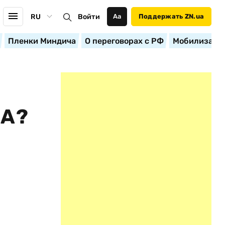
RU
Войти
Аа
Поддержать ZN.ua
Пленки Миндича
О переговорах с РФ
Мобилизация
МА?