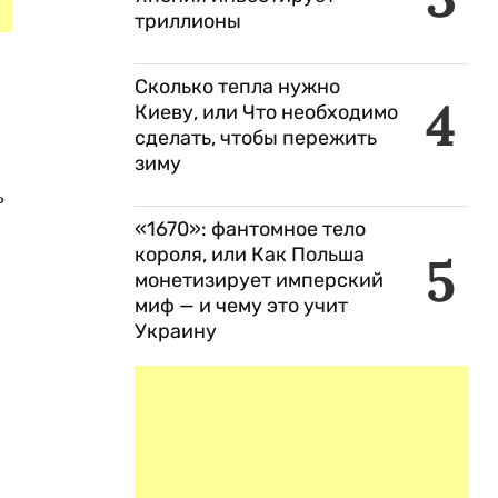
триллионы
Сколько тепла нужно
4
Киеву, или Что необходимо
сделать, чтобы пережить
зиму
ь
«1670»: фантомное тело
короля, или Как Польша
5
монетизирует имперский
миф — и чему это учит
Украину