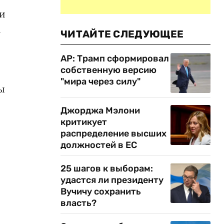
 и
а
ЧИТАЙТЕ СЛЕДУЮЩЕЕ
AP: Трамп сформировал
собственную версию
"мира через силу"
ы
Джорджа Мэлони
критикует
распределение высших
должностей в ЕС
25 шагов к выборам:
удастся ли президенту
Вучичу сохранить
власть?