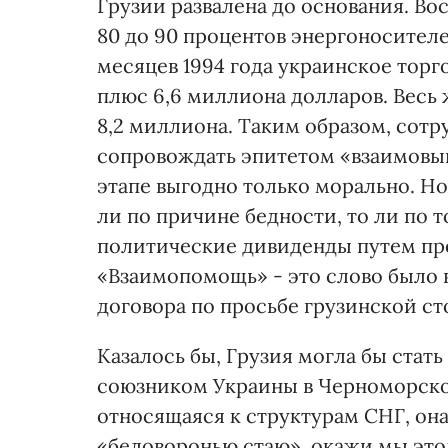
Грузии развалена до основания. Во
80 до 90 процентов энергоносителей
месяцев 1994 года украинское торг
плюс 6,6 миллиона долларов. Весь
8,2 миллиона. Таким образом, сотр
сопровождать эпитетом «взаимовыг
этапе выгодно только морально. Но,
ли по причине бедности, то ли по т
политические дивиденды путем пр
«Взаимопомощь» - это слово было 
договора по просьбе грузинской ст
Казалось бы, Грузия могла бы стат
союзником Украины в Черноморском
относящаяся к структурам СНГ, он
«беловоронью стаю», окажи мы эт