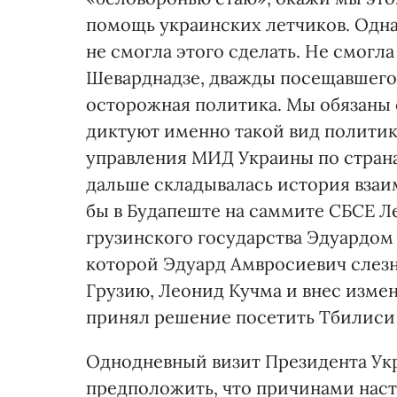
помощь украинских летчиков. Одна
не смогла этого сделать. Не смогл
Шеварднадзе, дважды посещавшего 
осторожная политика. Мы обязаны 
диктуют именно такой вид политики
управления МИД Украины по страна
дальше складывалась история вза
бы в Будапеште на саммите СБСЕ Ле
грузинского государства Эдуардом
которой Эдуард Амвросиевич слезн
Грузию, Леонид Кучма и внес изме
принял решение посетить Тбилиси 
Однодневный визит Президента Укр
предположить, что причинами нас