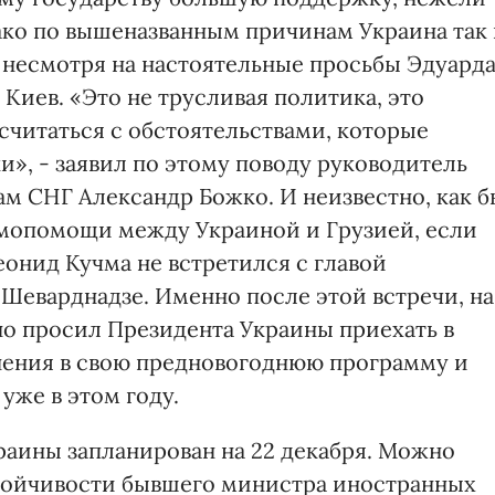
ко по вышеназванным причинам Украина так
а несмотря на настоятельные просьбы Эдуард
Киев. «Это не трусливая политика, это
считаться с обстоятельствами, которые
», - заявил по этому поводу руководитель
м СНГ Александр Божко. И неизвестно, как б
имопомощи между Украиной и Грузией, если
онид Кучма не встретился с главой
 Шеварднадзе. Именно после этой встречи, на
о просил Президента Украины приехать в
нения в свою предновогоднюю программу и
уже в этом году.
аины запланирован на 22 декабря. Можно
тойчивости бывшего министра иностранных