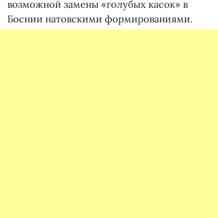
возможной замены «голубых касок» в
Боснии натовскими формированиями.