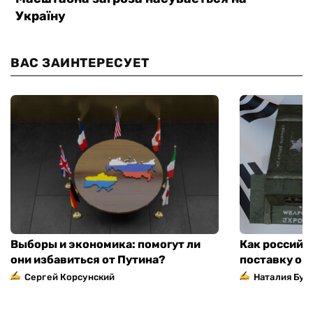
ВАС ЗАИНТЕРЕСУЕТ
Выборы и экономика: помогут ли
Как российс
они избавиться от Путина?
поставку ор
Сергей Корсунский
Наталия Бут