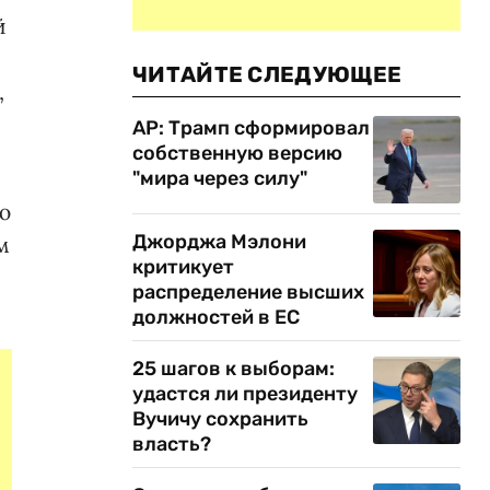
й
ЧИТАЙТЕ СЛЕДУЮЩЕЕ
,
AP: Трамп сформировал
собственную версию
"мира через силу"
ю
Джорджа Мэлони
м
критикует
распределение высших
должностей в ЕС
25 шагов к выборам:
удастся ли президенту
Вучичу сохранить
власть?