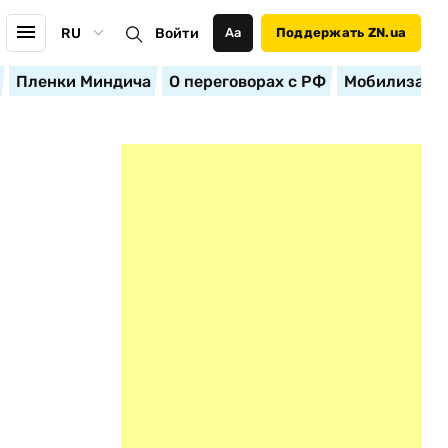
RU
Войти
Аа
Поддержать ZN.ua
Пленки Миндича
О переговорах с РФ
Мобилизация