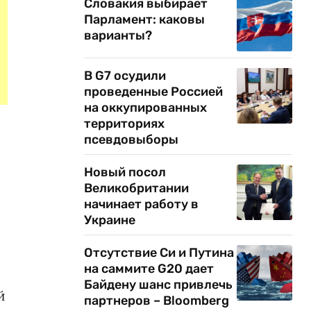
Словакия выбирает
Парламент: каковы
варианты?
В G7 осудили
проведенные Россией
на оккупированных
территориях
псевдовыборы
Новый посол
Великобритании
начинает работу в
Украине
Отсутствие Си и Путина
на саммите G20 дает
Байдену шанс привлечь
й
партнеров – Bloomberg