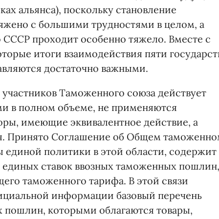
ках альянса), поскольку становление
яжено с большими трудностями в целом, а
 СССР проходит особенно тяжело. Вместе с
оторые итоги взаимодействия пяти государст
авляются достаточно важными.
— участников Таможенного союза действует
ми в полном объеме, не применяются
ры, имеющие эквивалентное действие, а
я. Принято Соглашение об Общем таможенно
ы единой политики в этой области, содержит
 единых ставок ввозных таможенных пошлин
щего таможенного тарифа. В этой связи
фициальной информации базовый перечень
 пошлин, которыми облагаются товары,