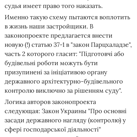
судья имеет право того наказать.
Именно такую схему пытаются воплотить
в жизнь наши застройщики. В
законопроекте предлагается внести
новую (!) статью 37-1 в "закон Парцхаладзе",
часть 2 которого гласит: "Підготовчі або
будівельні роботи можуть бути
призупинені за ініціативою органу
державного архітектурно-будівельного
контролю виключно за рішенням суду".
Логика авторов законопроекта
следующая: Закон Украины "Про основні
засади державного нагляду (контролю) у
сфері господарської діяльності"