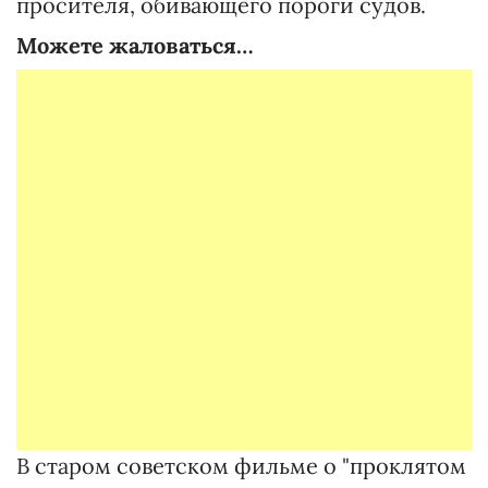
просителя, обивающего пороги судов.
Можете жаловаться…
В старом советском фильме о "проклятом