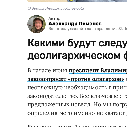
© depositphotos/nuvolanevicata
Автор
Александр Леменов
Военнослужащий, глава правления Stat
Какими будут след
деолигархическом 
В начале июня
президент Владимир
законопроект «против олигархов»
неотложную необходимость в прин
законодательство. Все ключевые с
предложенных новелл. Но мы погру
определив, чего именно не хватает
Вышеупомянутый законопроект впер