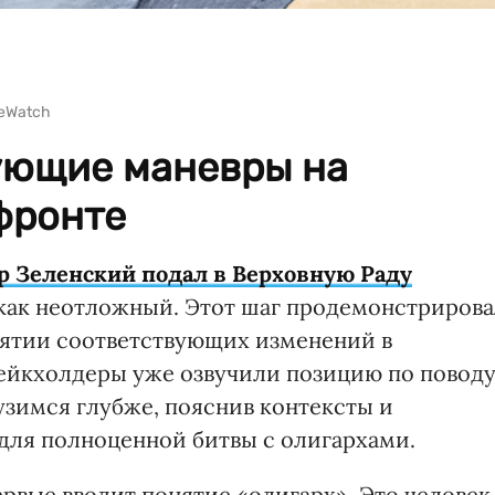
eWatch
ующие маневры на
фронте
 Зеленский подал в Верховную Раду
как неотложный. Этот шаг продемонстрирова
ятии соответствующих изменений в
тейкхолдеры уже озвучили позицию по повод
зимся глубже, пояснив контексты и
 для полноценной битвы с олигархами.
вые вводит понятие «олигарх». Это человек