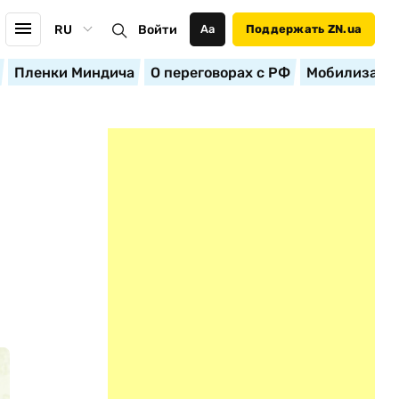
RU
Войти
Аа
Поддержать ZN.ua
Пленки Миндича
О переговорах с РФ
Мобилизация