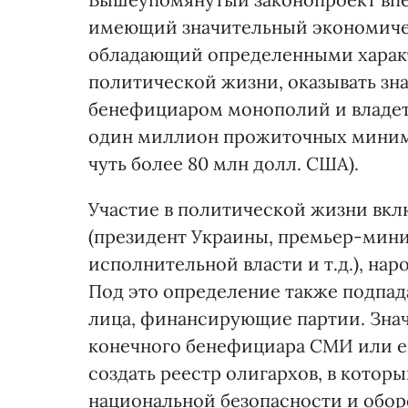
имеющий значительный экономичес
обладающий определенными характ
политической жизни, оказывать зн
бенефициаром монополий и владет
один миллион прожиточных минимум
чуть более 80 млн долл. США).
Участие в политической жизни вкл
(президент Украины, премьер-мини
исполнительной власти и т.д.), нар
Под это определение также подпа
лица, финансирующие партии. Знач
конечного бенефициара СМИ или ег
создать реестр олигархов, в котор
национальной безопасности и обор