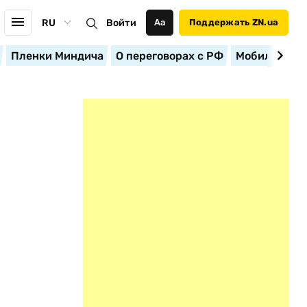
RU
Войти
Аа
Поддержать ZN.ua
Пленки Миндича
О переговорах с РФ
Мобилизация