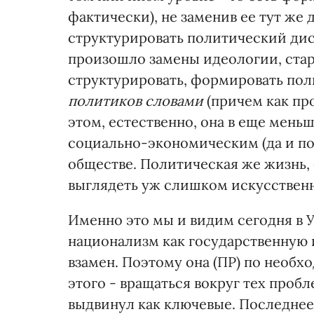
фактически), не заменив ее тут же 
структурировать политический ди
произошло замены идеологии, ста
структурировать, формировать пол
политиков словами
(причем как пр
этом, естественно, она в еще мень
социально-экономическим (да и п
обществе. Политическая же жизнь,
выглядеть уж слишком искусственн
Именно это мы и видим сегодня в У
национализм как государственную 
взамен. Поэтому она (ПР) по необх
этого - вращаться вокруг тех про
выдвинул как ключевые. Последне