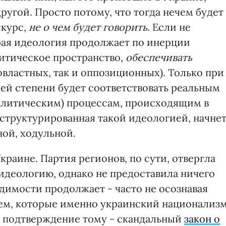
другой. Просто потому, что тогда нечем будет
скурс,
не о чем будет говорить
. Если не
рая идеология продолжает по инерции
итическое пространство,
обеспечивать
овластных, так и оппозиционных). Только при
шей степени будет соответствовать реальным
олитическим) процессам, происходящим в
 структурированная такой идеологией, начне
ой, ходульной.
краине. Партия регионов, по сути, отвергла
идеологию, однако не предоставила ничего
одимости продолжает - часто не осознавая
блем, которые именно украинский национализ
е подтверждение тому - скандальный
закон о