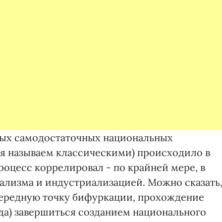
ных самодостаточных национальных
ня называем классическими) происходило в
 процесс коррелировал - по крайней мере, в
тализма и индустриализацией. Можно сказать
чередную точку бифуркации, прохождение
егда) завершиться созданием национального