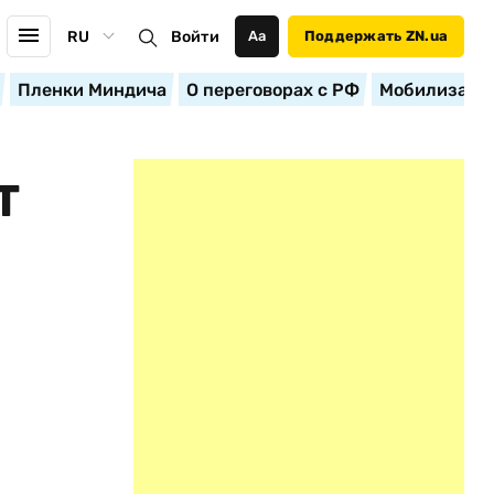
RU
Войти
Аа
Поддержать ZN.ua
Пленки Миндича
О переговорах с РФ
Мобилизация
Т