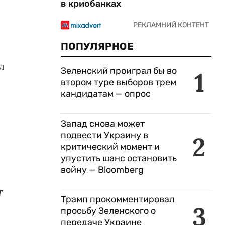
в криобанках
ПОПУЛЯРНОЕ
л
Зеленский проиграл бы во
1
втором туре выборов трем
кандидатам — опрос
Запад снова может
подвести Украину в
2
критический момент и
упустить шанс остановить
войну — Bloomberg
т
Трамп прокомментировал
3
просьбу Зеленского о
передаче Украине