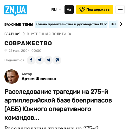
RU
Аа
Поддержать
Смена правительства и руководства ВСУ
Вступление
ВАЖНЫЕ ТЕМЫ
ГЛАВНАЯ
ВНУТРЕННЯЯ ПОЛИТИКА
СОВРАЖЕСТВО
21 мая, 2004, 00:00
Поделиться
Автор
Артем Шевченко
Расследование трагедии на 275-й
артиллерийской базе боеприпасов
(АББ) Южного оперативного
командов...
Расследование трагедии на 275-й