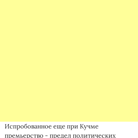
Испробованное еще при Кучме
премьерство - предел политических