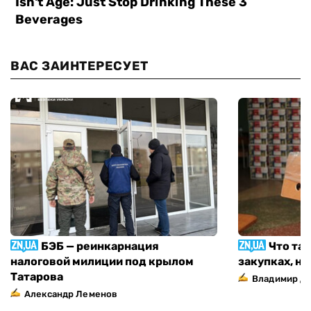
ВАС ЗАИНТЕРЕСУЕТ
БЭБ — реинкарнация
Что та
налоговой милиции под крылом
закупках, н
Татарова
Владимир Д
Александр Леменов