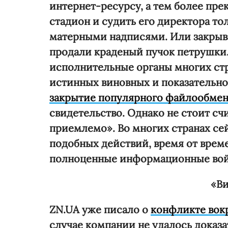
интернет-ресурсу, а тем более прек
стадион и судить его директора то
матерными надписями. Или закрыват
продали краденый пучок петрушки.
исполнительные органы многих стр
истинных виновных и показательн
закрытие популярного файлообмен
свидетельство. Однако не стоит счи
приемлемо». Во многих странах се
подобных действий, время от врем
полноценные информационные во
«Ви
ZN.UA уже писало о
конфликте вокр
случае компании не удалось доказат