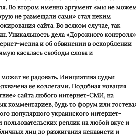
еля. Во втором именно аргумент «мы не може
орую не размещали сами» стал неким
кирования сайта. Во всяком случае, так
ян. Уникальность дела «Дорожного контроля»
нтернет-медиа и об обвинении в оскорблении
рямую касалась свободы слова и
 может не радовать. Инициатива судьи
одхвачена ее коллегами. Подобная новация
твие» сайта любого интернет-СМИ, на
х комментариев, будь то форум или гостева
бого популярного украинского интернет-
и пользовательских реплик на любой вкус и
бличных лиц до разжигания ненависти и