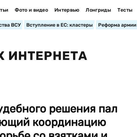
тьи
Фото и видео
Интервью
Лонгриды
Тесты
ства ВСУ
Вступление в ЕС: кластеры
Реформа армии
Х ИНТЕРНЕТА
удебного решения пал
ающий координацию
орьбе со взятками и