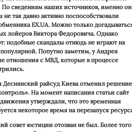
 По сведениям наших источников, именно он
ш
не так давно активно поспособствовали
бменника EX.UA. Можно только догадываться
ных лойеров Виктора Федоровича. Однако
т: подобные скандалы отнюдь не играют на
м популярной. Попутно заметим, у Андрея
е отношения с МВД, которые в процессе
трились.
я Деснянский райсуд Киева отменил решение
онтроль». На момент написания статьи сайт
 движения утверждали, что это временная
уется некоторое время на перезапуск ресурса
й совет юстиции отозван не был. Более того