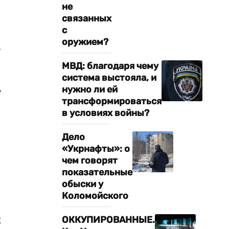
не
связанных
с
оружием?
,
МВД: благодаря чему
система выстояла, и
нужно ли ей
т
трансформироваться
в условиях войны?
Дело
«Укрнафты»: о
чем говорят
показательные
обыски у
Коломойского
к
ОККУПИРОВАННЫЕ.