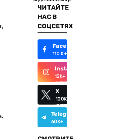
ЧИТАЙТЕ
НАС В
,
СОЦСЕТЯХ
Facebook
110 K+
читателей
Instagram
15K+
читателей
X
100K+
читателей
Telegram
.
60K+
читателей
СМОТРИТЕ