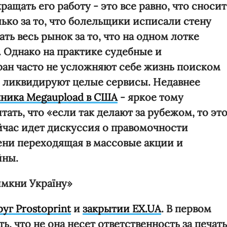
ращать его работу - это все равно, что сносит
лько за то, что болельщики исписали стену
ь весь рынок за то, что на одном лотке
 Однако на практике судебные и
ан часто не усложняют себе жизнь поиском
о ликвидируют целые сервисы. Недавнее
ника Megaupload в США
- яркое тому
тать, что «если так делают за рубежом, то эт
йчас идет дискуссия о правомочности
ени переходящая в массовые акции и
йны.
мкни Україну»
уг Prostoprint
и
закрытии EX.UA
. В первом
ь, что не она несет ответственность за печать