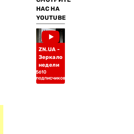
НАС НА
YOUTUBE
ZN.UA -
Зеркало
недели
5610
подписчиков