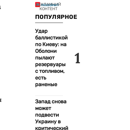
м
ПОПУЛЯРНОЕ
Удар
баллистикой
по Киеву: на
Оболони
1
пылают
резервуары
с топливом,
есть
раненые
я
Запад снова
может
подвести
Украину в
критический