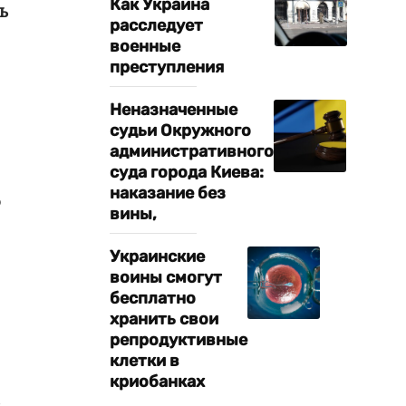
Как Украина
ь
расследует
военные
преступления
Неназначенные
судьи Окружного
административного
суда города Киева:
наказание без
о
вины,
Украинские
воины смогут
бесплатно
хранить свои
репродуктивные
клетки в
криобанках