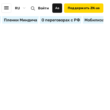
RU
Войти
Аа
Поддержать ZN.ua
Пленки Миндича
О переговорах с РФ
Мобилизация