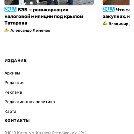
БЭБ — реинкарнация
Что та
налоговой милиции под крылом
закупках, н
Татарова
Владимир Д
Александр Леменов
ИЗДАНИЕ
Архивы
Редакция
Реклама
Редакционная политика
Карта
КОНТАКТЫ
01010 Киев, ул. Князей Острожских, 19/1