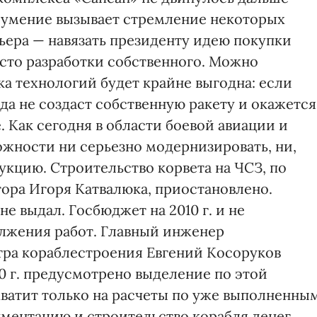
оумение вызывает стремление некоторых
ьера — навязать президенту идею покупки
сто разработки собственного. Можно
ка технологий будет крайне выгодна: если
да не создаст собственную ракету и окажется
 Как сегодня в области боевой авиации и
ожности ни серьезно модернизировать, ни,
укцию. Строительство корвета на ЧСЗ, по
ора Игоря Катвалюка, приостановлено.
е выдал. Госбюджет на 2010 г. и не
лжения работ. Главный инженер
тра кораблестроения Евгений Косоруков
10 г. предусмотрено выделение по этой
 хватит только на расчеты по уже выполненны
кументацию и строительство корабля денег