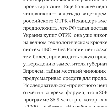
проектирования. Еще большее нед
чиновников — вплоть до вице-прем
российского ОТРК «Искандер» вме
предположить, что РФ такая постав
Украина купит ОТРК, она уже никог
на вечном технологическом крючке.
систем ПВО — без России нет возм
тем более, производить такую прод
утверждению заместителя губернат
Впрочем, тайны местный чиновник н
предусматривал средств для продо
Исследовательско-проектного цен
отметил во время форума, что в 20
программе 35,8 млн. грн., которых
в 2009 г. работам. «На рабочую до