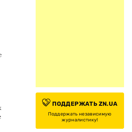
е
ПОДДЕРЖАТЬ ZN.UA
ж
Поддержать независимую
е
журналистику!