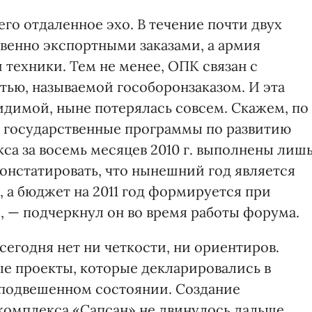
его отдаленное эхо. В течение почти двух
енно экспортными заказами, а армия
техники. Тем не менее, ОПК связан с
ью, называемой гособоронзаказом. И эта
видимой, ныне потерялась совсем. Скажем, по
е государственные программы по развитию
а за восемь месяцев 2010 г. выполнены лиш
онстатировать, что нынешний год является
 а бюджет на 2011 год формируется при
, — подчеркнул он во время работы форума.
 сегодня нет ни четкости, ни ориентиров.
е проекты, которые декларировались в
в подвешенном состоянии. Создание
комплекса «Сапсан» не двинулось дальше