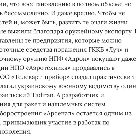
ии, что восстановлению в полном объеме не
ь бессмысленно. И даже вредно. Чтобы не
тей и, может быть, развить те очаги жизни
ые выжили благодаря оружейному экспорту. 
тавлены те предприятия, которые можно
оточные средства поражения ГККБ «Луч» и
точному оружию НПФ «Адрон» покупают даж
ии НПО «Аэротехника» продавались в
ООО «Телекарт-прибор» создал практически т
едлагал украинскому военному ведомству один
аильский Tadiran. А разработчик и
ния для ракет и нашлемных систем
боростроения «Арсенал» остается одним из
 принимающих участие в работах по
поколения.