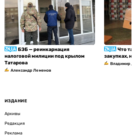
БЭБ — реинкарнация
Что та
налоговой милиции под крылом
закупках, н
Татарова
Владимир Д
Александр Леменов
ИЗДАНИЕ
Архивы
Редакция
Реклама