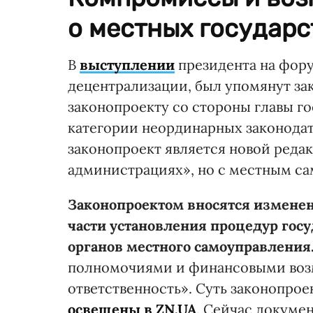
о местных государ
В
выступлении
президента на фор
децентрализации, был упомянут за
законопроекту со стороны главы го
категории неординарных законода
законопроект является новой реда
администрациях», но с местным са
Законопроектом вносятся изменен
части установления процедур госу
органов местного самоуправления
полномочиями и финансовыми воз
ответственность». Суть законопрое
освещены в ZN.UA
. Сейчас докуме