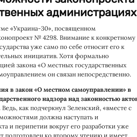
ственных администрациях
уме «Украина-30», посвященном
конопроект № 4298. Внимание к конкретному
сударства уже само по себе относит его к
тельных инициатив. Хотя формально
кцией закона «О местных государственных
моуправлением он связан непосредственно.
ия в закон «О местном самоуправлении» в
дарственного надзора над законностью акто
.
Ведь, как подчеркнул Зеленский, «вместе с
можностями должна наступать и
кта и перипетии вокруг его разработки уже
нт подготовлен ко второму чтению и имеет