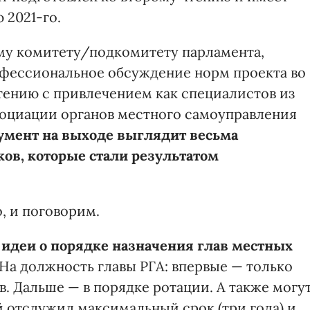
 2021-го.
у комитету/подкомитету парламента,
фессиональное обсуждение норм проекта во
чтению с привлечением как специалистов из
социации органов местного самоуправления
кумент на выходе выглядит весьма
ков, которые стали результатом
но, и поговорим.
 идеи о порядке назначения глав местных
На должность главы РГА: впервые — только
. Дальше — в порядке ротации. А также могу
й отслужил максимальный срок (три года) и