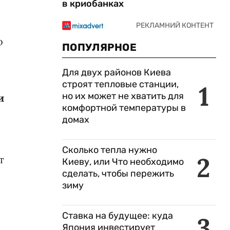
в криобанках
о
ПОПУЛЯРНОЕ
Для двух районов Киева
строят тепловые станции,
1
но их может не хватить для
и
комфортной температуры в
домах
Сколько тепла нужно
2
т
Киеву, или Что необходимо
сделать, чтобы пережить
зиму
Ставка на будущее: куда
3
Япония инвестирует