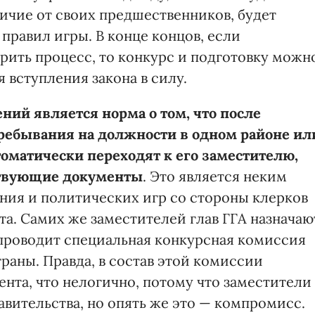
тличие от своих предшественников, будет
равил игры. В конце концов, если
орить процесс, то конкурс и подготовку можн
я вступления закона в силу.
ий является норма о том, что после
ребывания на должности в одном районе ил
томатически переходят к его заместителю,
ствующие документы
. Это является неким
ия и политических игр со стороны клерков
та. Самих же заместителей глав ГГА назначаю
 проводит специальная конкурсная комиссия
страны. Правда, в состав этой комиссии
нта, что нелогично, потому что заместители
вительства, но опять же это — компромисс.