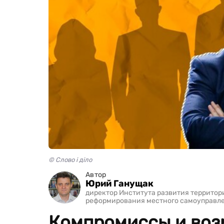
© Слово і діло
Автор
Юрий Ганущак
директор Института развития территори
реформирования местного самоуправле
Компромиссы и воз