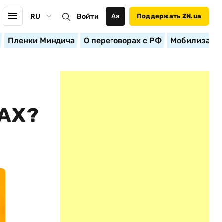
RU
Войти
Аа
Поддержать ZN.ua
Пленки Миндича
О переговорах с РФ
Мобилизация
АХ?