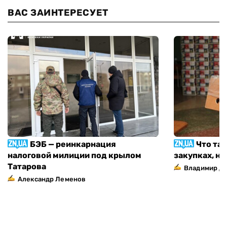
ВАС ЗАИНТЕРЕСУЕТ
БЭБ — реинкарнация
Что та
налоговой милиции под крылом
закупках, н
Татарова
Владимир Д
Александр Леменов