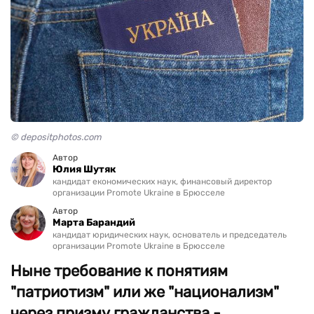
© depositphotos.com
Автор
Юлия Шутяк
кандидат економических наук, финансовый директор
организации Promote Ukraine в Брюсселе
Автор
Марта Барандий
кандидат юридических наук, основатель и председатель
организации Promote Ukraine в Брюсселе
Ныне требование к понятиям
"патриотизм" или же "национализм"
через призму гражданства -