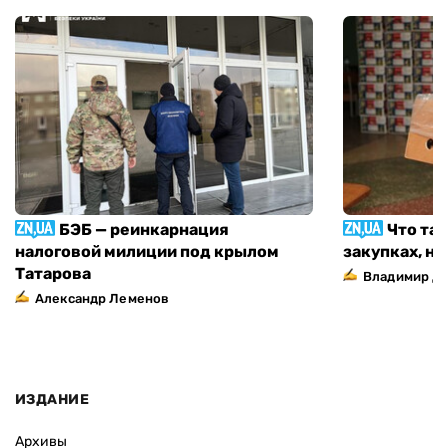
БЭБ — реинкарнация
Что та
налоговой милиции под крылом
закупках, н
Татарова
Владимир Д
Александр Леменов
ИЗДАНИЕ
Архивы