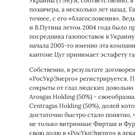
Украины (ТЭК) и, соответственно, в
позавчера, а несколько лет назад. 
точнее, с его «благословения». Ве
и В.Путина летом 2004 года было п
посредника газопоставок в Украину 
начала 2005-го именно эта компани
кантоне Цуг принимает эстафету га
Собственно, в результате договоре
«РосУкрЭнерго» регистрируется. 
сокрыты от глаз людских довольно 
Arosgas Holding (50%) - своеобраз
Centragas Holding (50%), долей кото
достаточно быстро стало понятно, 
не только витринные Фирташ и Фур
свою долю в «РосУкрЭнерго» в дека