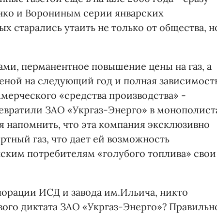
нко и Ворониным серии январских
х старались утаить не только от общества, н
ми, перманентное повышение цены на газ, а
ценой на следующий год и полная зависимост
ммерческого «средства производства» -
евратили ЗАО «Укргаз-Энерго» в монополист
я напомнить, что эта компания эксклюзивно
тный газ, что дает ей возможность
нским потребителям «голубого топлива» свои
порации ИСД и завода им.Ильича, никто
вого диктата ЗАО «Укргаз-Энерго»? Правильн