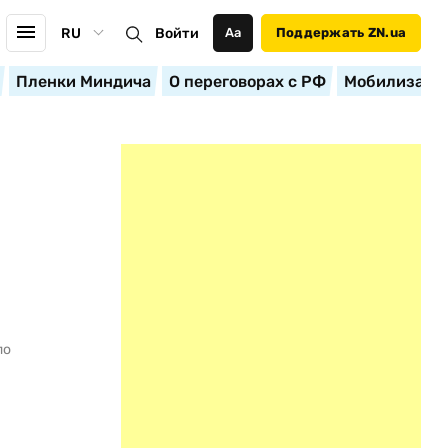
RU
Войти
Аа
Поддержать ZN.ua
Пленки Миндича
О переговорах с РФ
Мобилизация
по