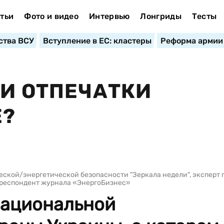
тьи
Фото и видео
Интервью
Лонгриды
Тесты
ства ВСУ
Вступление в ЕС: кластеры
Реформа армии
ЬИ ОТПЕЧАТКИ
Е?
ческой/энергетической безопасности "Зеркала недели", эксперт 
рреспондент журнала «ЭнергоБизнес»
национальной