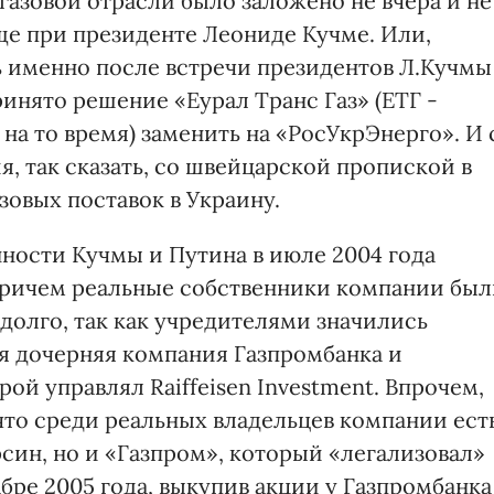
 газовой отрасли было заложено не вчера и не
Еще при президенте Леониде Кучме. Или,
дь именно после встречи президентов Л.Кучмы
ринято решение «Еурал Транс Газ» (ЕТГ -
на то время) заменить на «РосУкрЭнерго». И 
я, так сказать, со швейцарской пропиской в
зовых поставок в Украину.
нности Кучмы и Путина в июле 2004 года
Причем реальные собственники компании был
долго, так как учредителями значились
ная дочерняя компания Газпромбанка и
рой управлял Raiffeisen Investment. Впрочем,
что среди реальных владельцев компании ест
син, но и «Газпром», который «легализовал»
бре 2005 года, выкупив акции у Газпромбанка