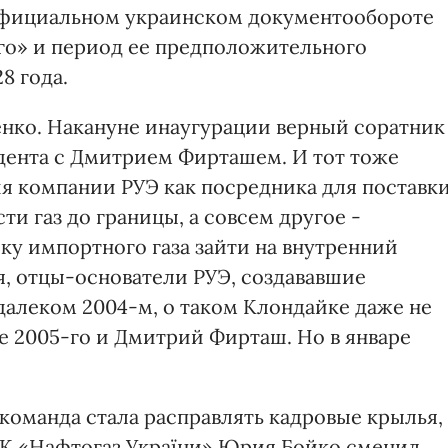
 официальном украинском документообороте
го» и период ее предположительного
8 года.
ко. Накануне инаугурации верный соратник
дента с Дмитрием Фирташем. И тот тоже
ия компании РУЭ как посредника для поставк
сти газ до границы, а совсем другое -
у импортного газа зайти на внутренний
я, отцы-основатели РУЭ, создававшие
алеком 2004-м, о таком Клондайке даже не
ле 2005-го и Дмитрий Фирташ. Но в январе
 команда стала расправлять кадровые крылья, 
АК «Нафтогаз України» Юрия Бойко сменил