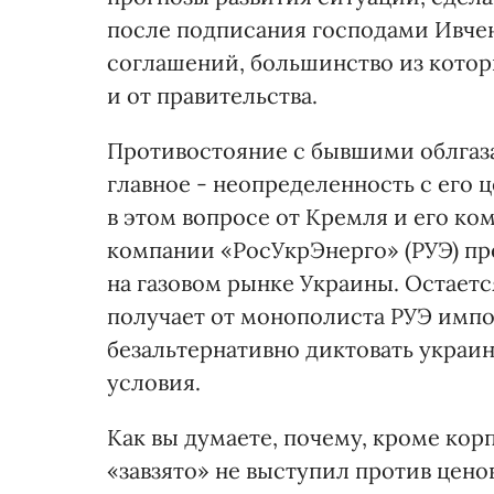
после подписания господами Ивче
соглашений, большинство из которы
и от правительства.
Противостояние с бывшими облгаза
главное - неопределенность с его 
в этом вопросе от Кремля и его ко
компании «РосУкрЭнерго» (РУЭ) пр
на газовом рынке Украины. Остаетс
получает от монополиста РУЭ импор
безальтернативно диктовать украи
условия.
Как вы думаете, почему, кроме кор
«завзято» не выступил против цено