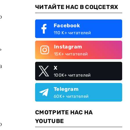
ЧИТАЙТЕ НАС В СОЦСЕТЯХ
о
Facebook
110 K+ читателей
Instagram
ь
15K+ читателей
а
X
100K+ читателей
Telegram
60K+ читателей
СМОТРИТЕ НАС НА
YOUTUBE
о