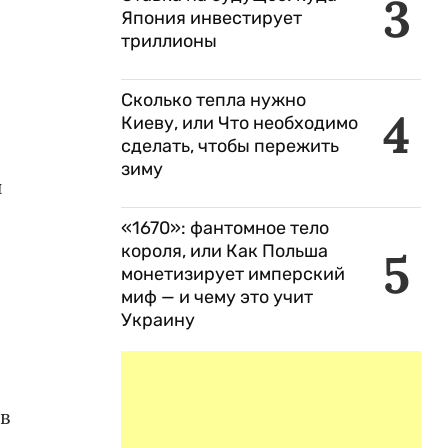
3
Япония инвестирует
триллионы
Сколько тепла нужно
4
Киеву, или Что необходимо
сделать, чтобы пережить
зиму
и
«1670»: фантомное тело
короля, или Как Польша
5
монетизирует имперский
миф — и чему это учит
Украину
в