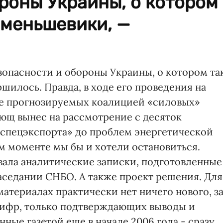
роны Украины, о котором
 меньшевики, —
зопасности и обороны Украины, о котором та
шилось. Правда, в ходе его проведения на
ие прогнозируемых коалицией «силовых»
ющ вынес на рассмотрение с десяток
рспецэкспорта» до проблем энергетической
м моменте мы бы и хотели остановиться.
ала аналитические записки, подготовленные
заседании СНБО. А также проект решения. Для
атериалах практически нет ничего нового, з
ифр, только подтверждающих выводы и
ные газетой еще в начале 2006 года - сразу