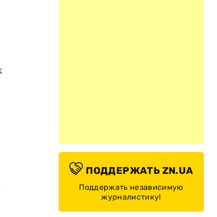
к
ПОДДЕРЖАТЬ ZN.UA
а
Поддержать независимую
журналистику!