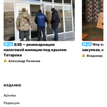
БЭБ — реинкарнация
Что та
налоговой милиции под крылом
закупках, н
Татарова
Владимир Д
Александр Леменов
ИЗДАНИЕ
Архивы
Редакция