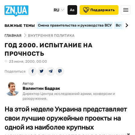
RU
Аа
Поддержать
Смена правительства и руководства ВСУ
Вступление
ВАЖНЫЕ ТЕМЫ
ГЛАВНАЯ
ВНУТРЕННЯЯ ПОЛИТИКА
ГОД 2000. ИСПЫТАНИЕ НА
ПРОЧНОСТЬ
23 июня, 2000, 00:00
Поделиться
Автор
Валентин Бадрак
Директор Центра исследований армии, конверсии и
разоружения.
На этой неделе Украина представляет
свои лучшие оружейные проекты на
одной из наиболее крупных