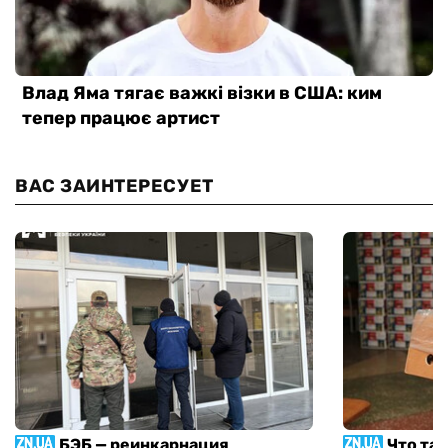
ВАС ЗАИНТЕРЕСУЕТ
БЭБ — реинкарнация
Что та