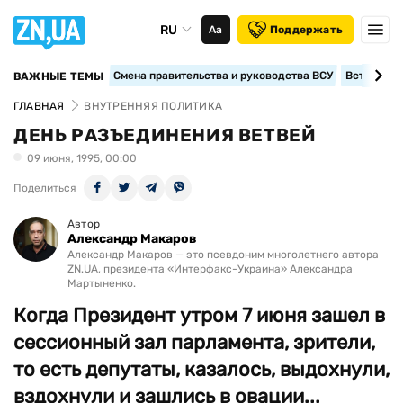
RU
Аа
Поддержать
Смена правительства и руководства ВСУ
Вступление
ВАЖНЫЕ ТЕМЫ
ГЛАВНАЯ
ВНУТРЕННЯЯ ПОЛИТИКА
ДЕНЬ РАЗЪЕДИНЕНИЯ ВЕТВЕЙ
09 июня, 1995, 00:00
Поделиться
Автор
Александр Макаров
Александр Макаров — это псевдоним многолетнего автора
ZN.UA, президента «Интерфакс-Украина» Александра
Мартыненко.
Когда Президент утром 7 июня зашел в
сессионный зал парламента, зрители,
то есть депутаты, казалось, выдохнули,
вздохнули и зашлись в овации...