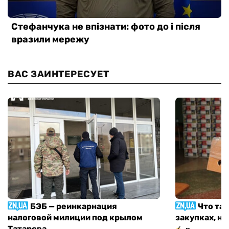
ВАС ЗАИНТЕРЕСУЕТ
БЭБ — реинкарнация
Что та
налоговой милиции под крылом
закупках, н
Татарова