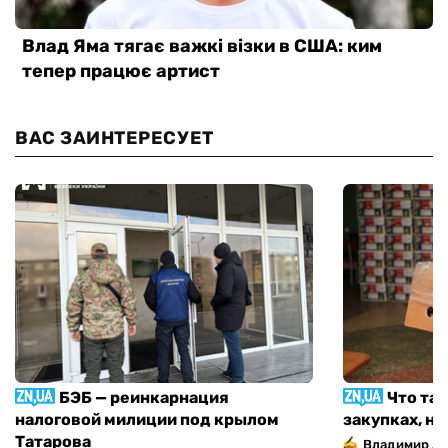
ВАС ЗАИНТЕРЕСУЕТ
БЭБ — реинкарнация
Что та
налоговой милиции под крылом
закупках, н
Татарова
Владимир Д