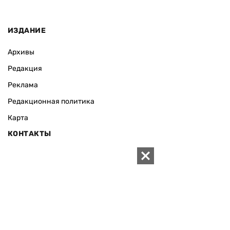
ИЗДАНИЕ
Архивы
Редакция
Реклама
Редакционная политика
Карта
КОНТАКТЫ
01010 Киев, ул. Князей Острожских, 19/1
Телефон редакции:
+380 (44) 280-04-85
Электронная почта редакции:
zn94@ukr.net
Электронная почта службы новостей:
editor@zn.ua
СОЦСЕТИ