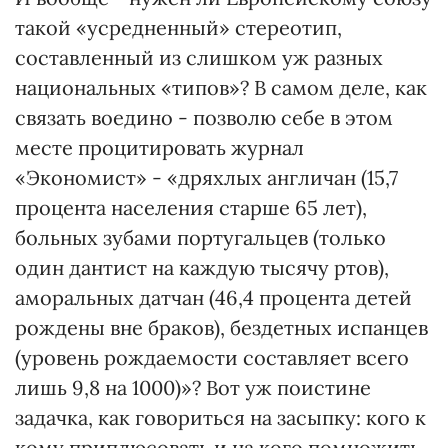
такой «усредненный» стереотип,
составленный из слишком уж разных
национальных «типов»? В самом деле, как
связать воедино - позволю себе в этом
месте процитировать журнал
«Экономист» - «дряхлых англичан (15,7
процента населения старше 65 лет),
больных зубами португальцев (только
один дантист на каждую тысячу ртов),
аморальных датчан (46,4 процента детей
рождены вне браков), бездетных испанцев
(уровень рождаемости составляет всего
лишь 9,8 на 1000)»? Вот уж поистине
задачка, как говориться на засыпку: кого к
кому приплюсовать и на кого помножить