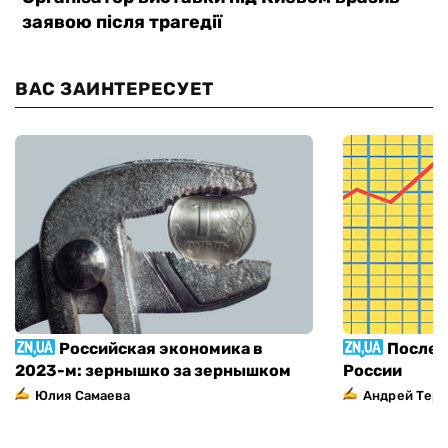
ВАС ЗАИНТЕРЕСУЕТ
Российская экономика в
Послед
2023-м: зернышко за зернышком
России
Юлия Самаева
Андрей Тер