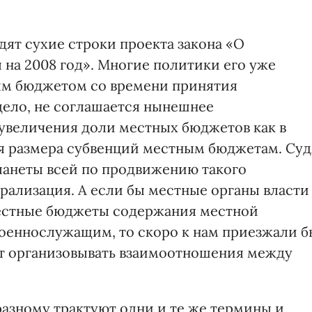
ят сухие строки проекта закона «О
на 2008 год». Многие политики его уже
ым бюджетом со времени принятия
дело, не соглашается нынешнее
увеличения доли местных бюджетов как в
ния размера субвенций местным бюджетам. Суд
ланеты всей по продвижению такого
рализация. А если бы местные органы власти
местные бюджеты содержания местной
оеннослужащим, то скоро к нам приезжали б
ует организовывать взаимоотношения между
разному трактуют одни и те же термины и