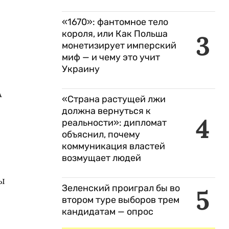
«1670»: фантомное тело
короля, или Как Польша
3
монетизирует имперский
миф — и чему это учит
Украину
А
«Страна растущей лжи
должна вернуться к
4
реальности»: дипломат
объяснил, почему
коммуникация властей
возмущает людей
ы
Зеленский проиграл бы во
5
втором туре выборов трем
кандидатам — опрос