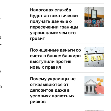
Налоговая служба
будет автоматически
.
получать данные о
пересечении границы
а
украинцами: чем это
я
грозит
—
Похищенные деньги со
счета в банке: банкиры
выступили против
новых правил
й
Почему украинцы не
отказываются от
й
депозитов даже в
условиях валютных
рисков