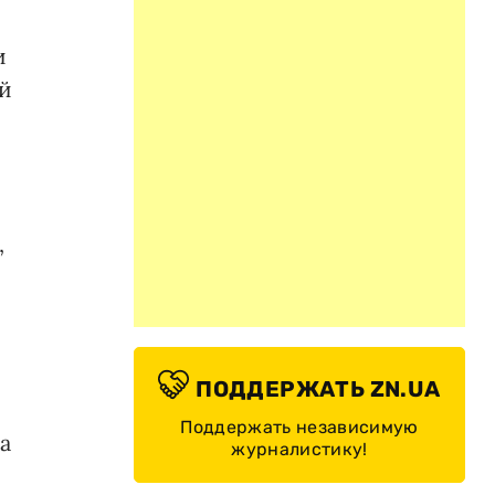
и
ей
,
ПОДДЕРЖАТЬ ZN.UA
Поддержать независимую
а
журналистику!