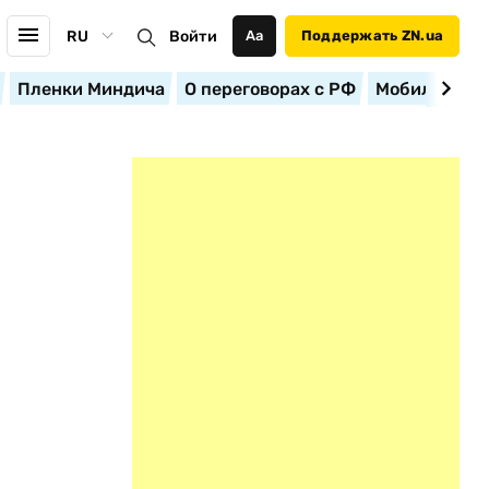
RU
Войти
Аа
Поддержать ZN.ua
Пленки Миндича
О переговорах с РФ
Мобилизация
?