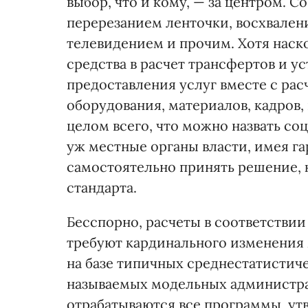
выбор, что и кому, — за центром. 
перерезанием ленточки, восхвален
телевидением и прочим. Хотя наск
средства в расчет трансфертов и ус
предоставления услуг вместе с ра
оборудования, материалов, кадров
целом всего, что можно назвать со
уж местные органы власти, имея г
самостоятельно принять решение, 
стандарта.
Бесспорно, расчеты в соответстви
требуют кардинального изменения 
на базе типичных среднестатистиче
называемых модельных администра
отрабатываются все программы, у