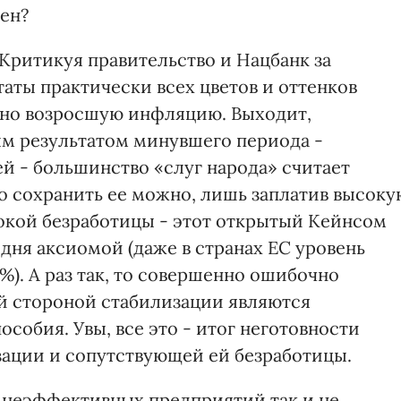
жен?
Критикуя правительство и Нацбанк за
аты практически всех цветов и оттенков
нно возросшую инфляцию. Выходит,
м результатом минувшего периода -
 - большинство «слуг народа» считает
то сохранить ее можно, лишь заплатив высоку
окой безработицы - этот открытый Кейнсом
 дня аксиомой (даже в странах ЕС уровень
%). А раз так, то совершенно ошибочно
ой стороной стабилизации являются
собия. Увы, все это - итог неготовности
ации и сопутствующей ей безработицы.
а неэффективных предприятий так и не