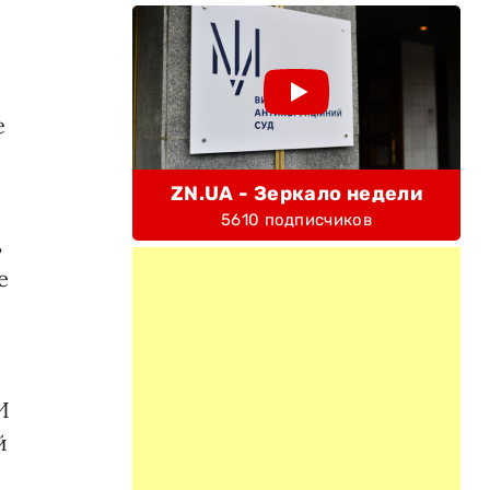
е
ZN.UA - Зеркало недели
5610 подписчиков
ь
е
И
й