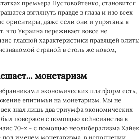
атках премьера Пустовойтенко, становится
ашатся взглянуть правде в глаза и изо всех
е ориентиры, даже если они и упрятаны в
т, что Украина переживает вовсе не
изис главной характеристики правящей элит
 незнакомой страной в столь же новом,
ешает... монетаризм
збранниками экономических платформ есть,
ожение епитимьи на монетаризм. Мы не
Х век знал лишь два триумфа экономических
в был повержен с помощью кейнсианства в
изис 70-х - с помощью неолиберализма Хайе
ас под именем монетаризма, в исполнении