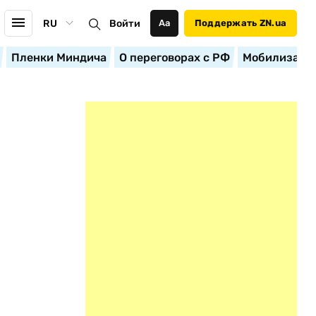
RU
Войти
Аа
Поддержать ZN.ua
Пленки Миндича
О переговорах с РФ
Мобилизация