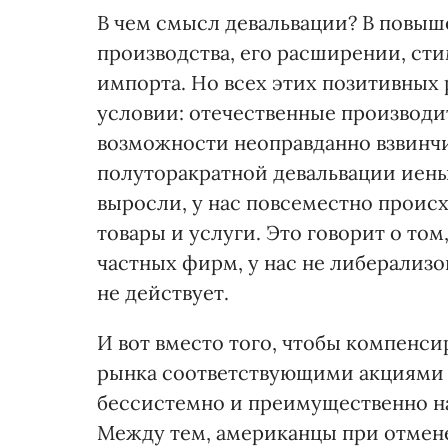
В чем смысл девальвации? В повы
производства, его расширении, ст
импорта. Но всех этих позитивных
условии: отечественные производи
возможности неоправданно взвинчив
полуторакратной девальвации иены
выросли, у нас повсеместно происх
товары и услуги. Это говорит о том
частных фирм, у нас не либерализ
не действует.
И вот вместо того, чтобы компенс
рынка соответствующими акциями г
бессистемно и преимущественно н
Между тем, американцы при отмене 