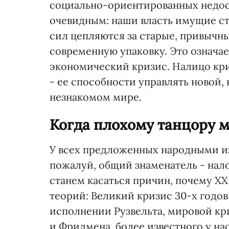
социально-ориентированных недост
очевидным: наши власть имущие стр
сил цепляются за старые, привычны
современную упаковку. Это означае
экономический кризис. Налицо кр
- ее способности управлять новой,
незнакомом мире.
Когда плохому танцору м
У всех предложенных народными и
пожалуй, общий знаменатель - нал
станем касаться причин, почему Х
теорий: Великий кризис 30-х годо
исполнении Рузвельта, мировой кр
и Фридмена, более известного у н