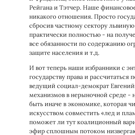
Рейгана и Тэтчер. Наше финансовое
никакого отношения. Просто госуд
сбросив частному сектору львиную 
практически полностью - на получ
все обязанности по содержанию о
защите населения и т.д.
И вот теперь наши избранники с э
государству права и рассчитаться 
ведущий социал-демократ Евгений
механизмов в нерыночной среде - н
быть иначе в экономике, которая чи
искусством совместить «лед и плам
поможет ли тут коалиционный вари
эфир сплошным потоком низвергают