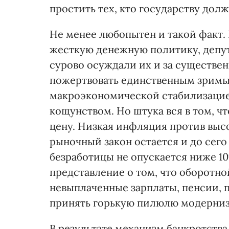
простить тех, кто государству дол
Не менее любопытен и такой факт. 
жесткую денежную политику, депут
сурово осуждали их и за существе
пожертвовать единственным зримы
макроэкономической стабилизацией
кощунством. Но штука вся в том, ч
цену. Низкая инфляция против выс
рыночный закон остается и до сего
безработицы не опускается ниже 10
представление о том, что оборотн
невыплаченные зарплаты, пенсии, по
принять горькую пилюлю модерниз
В результате механизм банкротств