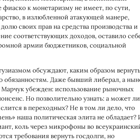
 фиаско к монетаризму не имеет, по сути,
арство, в излюбленной атакующей манере,
долю своих прав на средства производства и
ение соответствующих доходов, оставило себ
громной армии бюджетников, социальной
нтузиазмом обсуждают, каким образом вернут
по обязанностям. Даже бывший либерал, а нын
 Марчук убежден: использование рыночных
онсенс. Но позволительно узнать: а может ли
слится в переходных? Не в том ли дело, что
ень» наша политическая элита не обладает? 
ант, коль через микрофоны во всеукраински
ся требования вернуть госдолги, но