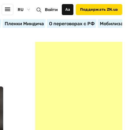
RU
Войти
Аа
Поддержать ZN.ua
Пленки Миндича
О переговорах с РФ
Мобилизация