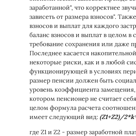
заработанной", что корректнее зв
зависеть от размера взносов". Такж
взносов и выплат для каждого застр
баланс взносов и выплат в целом в
требование сохранения или даже 
Последнее касается накопительной
некоторые риски, как и в любой си
функционирующей в условиях перио
размер пенсии должен быть социал
уровень коэффициента замещения, т
котором пенсионер не считает себя
целом формула расчета соотношен
имеет следующий вид:
(Z1+Z2)/2*
где Z1 и Z2 - размер заработной пл