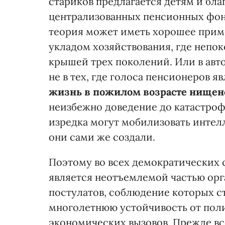
стариков предлагается детям и бла
централизованных пенсионных фонд
теория может иметь хорошее приме
укладом хозяйствования, где непо
крышей трех поколений. Или в авто
не в тех, где голоса пенсионеров 
жизнь в пожилом возрасте нищенс
неизбежно доведение до катастроф
изредка могут мобилизовать интелл
они сами же создали.
Поэтому во всех демократических 
является неотъемлемой частью орг
постулатов, соблюдение которых с
многолетнюю устойчивость от пол
экономических вызовов. Прежде вс