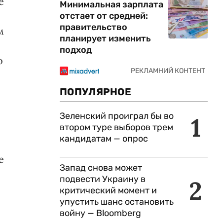
е
Минимальная зарплата
отстает от средней:
правительство
м
планирует изменить
подход
о
ПОПУЛЯРНОЕ
Зеленский проиграл бы во
1
втором туре выборов трем
кандидатам — опрос
е
Запад снова может
подвести Украину в
2
критический момент и
упустить шанс остановить
войну — Bloomberg