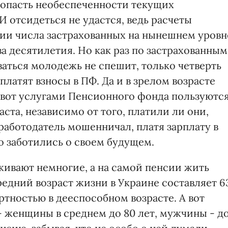
пропасть необеспеченности текущих
И отсидеться не удастся, ведь расчеты
нии числа застрахованных на нынешнем уровн
ва десятилетия. Но как раз по застрахованным
аться молодежь не спешит, только четверть
платят взносы в ПФ. Да и в зрелом возрасте
 вот услугами Пенсионного фонда пользуютс
ста, независимо от того, платили ли они,
 работодатель мошенничал, платя зарплату в
но заботились о своем будущем.
живают немногие, а на самой пенсии жить
редний возраст жизни в Украине составляет 6
ртностью в дееспособном возрасте. А вот
 женщины в среднем до 80 лет, мужчины - д