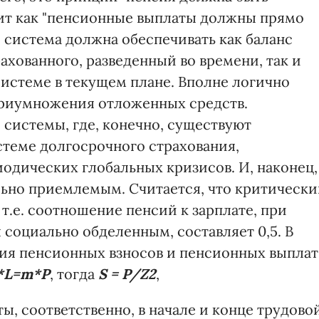
учит как "пенсионные выплаты должны прямо
е система должна обеспечивать как баланс
ахованного, разведенный во времени, так и
 системе в текущем плане. Вполне логично
приумножения отложенных средств.
 системы, где, конечно, существуют
стеме долгосрочного страхования,
дических глобальных кризисов. И, наконец,
ьно приемлемым. Считается, что критическ
.е. соотношение пенсий к зарплате, при
 социально обделенным, составляет 0,5. В
ия пенсионных взносов и пенсионных выплат
k*L=m*P
, тогда
S = P/Z2
,
аты, соответственно, в начале и конце трудово