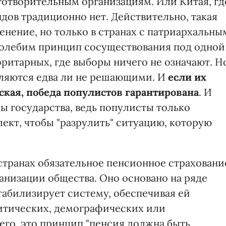
готворительным организациям. Или Китая, гд
ов традиционно нет. Действительно, такая
нение, но только в странах с патриархальны
колебим принцип сосуществования под одной
ритарных, где выборы ничего не означают. Н
являются едва ли не решающими. И
если их
кая, победа популистов гарантирована
. И
ы государства, ведь популисты только
ект, чтобы "разрулить" ситуацию, которую
странах обязательное пенсионное страховани
анизации общества. Оно основано на ряде
табилизирует систему, обеспечивая ей
итических, демографических или
его, это принцип "пенсия должна быть