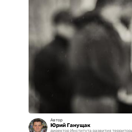
Автор
Юрий Ганущак
директор Института развития территори