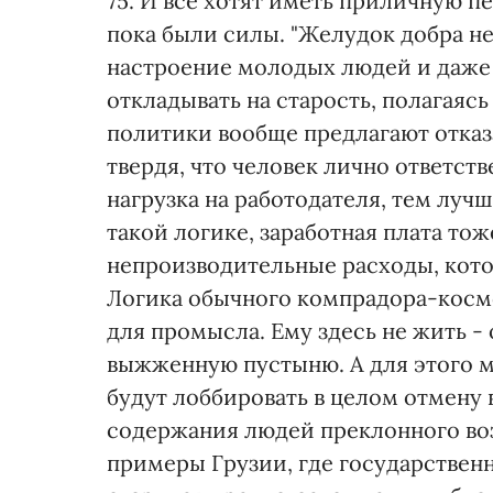
75. И все хотят иметь приличную пе
пока были силы. "Желудок добра не
настроение молодых людей и даже 
откладывать на старость, полагаяс
политики вообще предлагают отказ
твердя, что человек лично ответст
нагрузка на работодателя, тем луч
такой логике, заработная плата то
непроизводительные расходы, кот
Логика обычного компрадора-космо
для промысла. Ему здесь не жить -
выжженную пустыню. А для этого м
будут лоббировать в целом отмену 
содержания людей преклонного воз
примеры Грузии, где государствен