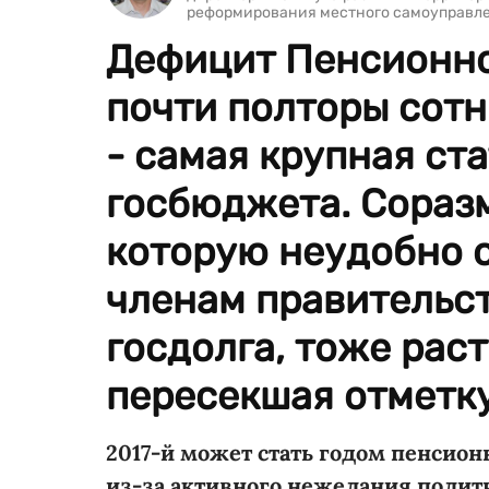
реформирования местного самоуправле
Дефицит Пенсионно
почти полторы сотн
- самая крупная ст
госбюджета. Соразм
которую неудобно о
членам правительст
госдолга, тоже раст
пересекшая отметку 
2017-й может стать годом пенсион
из-за активного нежелания полит