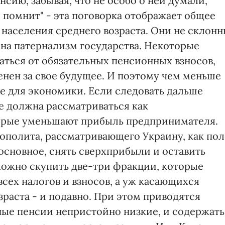
нсию, забывая, что не особо о ней думали,
 помнит" - эта поговорка отображает общее
населения среднего возраста. Они не склон
ь на патернализм государства. Некоторые
аться от обязательных пенсионных взносов,
венен за свое будущее. И поэтому чем меньше
ше для экономики. Если следовать дальше
же должна рассматриваться как
орые уменьшают прибыль предпринимателя.
полита, рассматривающего Украину, как пол
 основное, снять сверхприбыли и оставить
ожно скупить две-три фракции, которые
всех налогов и взносов, а уж касающихся
раста - и подавно. При этом приводятся
ные пенсии непристойно низкие, и содержать