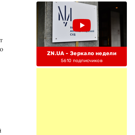
т
го
ZN.UA - Зеркало недели
5610 подписчиков
й