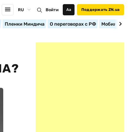
RU
Войти
Аа
Поддержать ZN.ua
Пленки Миндича
О переговорах с РФ
Мобилизация
ЛА?