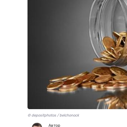
© depositphotos / belchonock
Автор