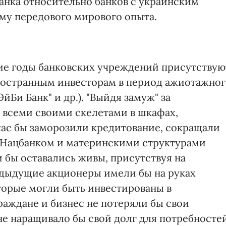
нка относительно банков с украинским
зму передового мирового опыта.
ие годы банковских учреждений присутствую
ностранным инвесторам в период ажиотажно
ЭйБи Банк" и др.). "Выйдя замуж" за
 всеми своими скелетами в шкафах,
час бы заморозили кредитование, сокращали
с Нацбанком и материнскими структурами
бы оставались живы, присутствуя на
едыдущие акционеры имели бы на руках
торые могли быть инвестированы в
аждане и бизнес не потеряли бы свои
не наращивало бы свой долг для потребносте