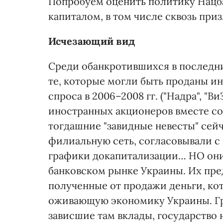
Попробуем оценить политику Нацба
капиталом, в том числе сквозь при
Исчезающий вид
Среди обанкротившихся в последн
те, которые могли быть проданы и
спроса в 2006–2008 гг. ("Надра", "Ви
иностранных акционеров вместе со
тогдашние "завидные невесты" сей
филиальную сеть, согласовывали 
графики докапитализации… НО они 
банковском рынке Украины. Их пр
полученные от продажи деньги, ко
оживающую экономику Украины. Гр
зависшие там вклады, государство 