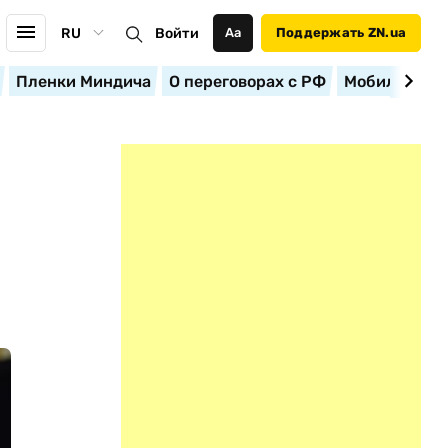
RU
Войти
Аа
Поддержать ZN.ua
Пленки Миндича
О переговорах с РФ
Мобилизация