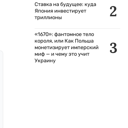
Ставка на будущее: куда
2
Япония инвестирует
триллионы
«1670»: фантомное тело
короля, или Как Польша
3
монетизирует имперский
миф — и чему это учит
Украину