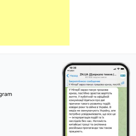
egram