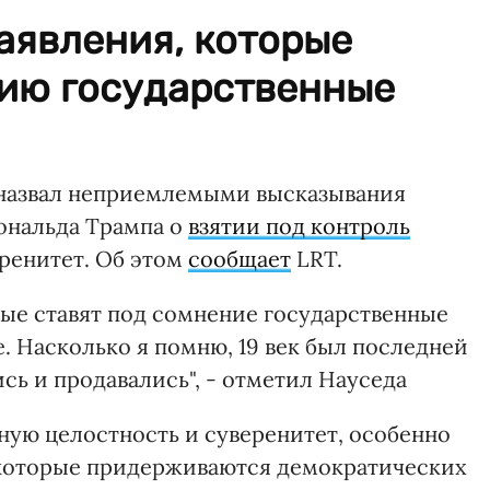
аявления, которые
ию государственные
 назвал неприемлемыми высказывания
ональда Трампа о
взятии под контроль
еренитет. Об этом
сообщает
LRT.
рые ставят под сомнение государственные
е. Насколько я помню, 19 век был последней
сь и продавались", - отметил Науседа
ую целостность и суверенитет, особенно
 которые придерживаются демократических